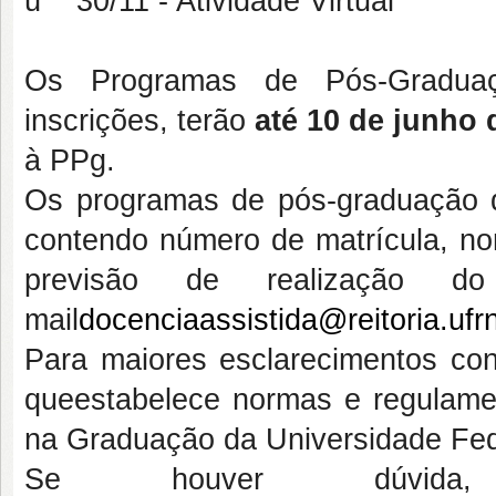
ü 30/11 - Atividade Virtual
Os Programas de Pós-Graduaçã
inscrições, terão
até 10 de junho 
à PPg.
Os programas de pós-graduação d
contendo número de matrícula, nom
previsão de realização d
mail
docenciaassistida@reitoria.ufrn
Para maiores esclarecimentos c
queestabelece normas e regulamen
na Graduação da Universidade Fed
Se houver dúvida,