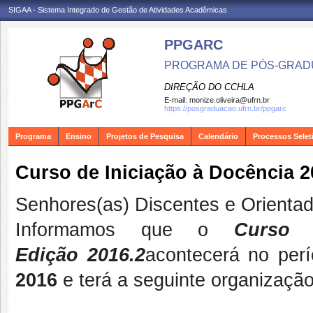
SIGAA - Sistema Integrado de Gestão de Atividades Acadêmicas
PPGARC
PROGRAMA DE PÓS-GRAD
DIREÇÃO DO CCHLA
E-mail:
monize.oliveira@ufrn.br
https://posgraduacao.ufrn.br/ppgarc
Programa
Ensino
Projetos de Pesquisa
Calendário
Processos Selet
Curso de Iniciação à Docência 2
Senhores(as) Discentes e Orientad
Informamos que o
Curso 
Edição
2016.2
acontecerá no
per
2016
e terá a seguinte organização