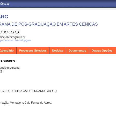
adêmicas
ARC
AMA DE PÓS-GRADUAÇÃO EM ARTES CÊNICAS
O DO CCHLA
ize.oliveira@ufrn.br
sgraduacao.ufrn.br/ppgarc
Calendário
Processos Seletivos
Notícias
Documentos
Outras Opções
 FAGUNDES
pelo programa.
ES
 SER QUE SEJA CAIO FERNANDO ABREU
riação; Montagem; Caio Fernando Abreu.