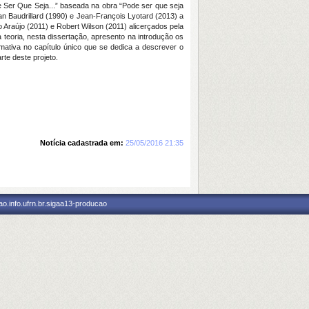
de Ser Que Seja...” baseada na obra “Pode ser que seja
ean Baudrillard (1990) e Jean-François Lyotard (2013) a
raújo (2011) e Robert Wilson (2011) alicerçados pela
 a teoria, nesta dissertação, apresento na introdução os
ativa no capítulo único que se dedica a descrever o
te deste projeto.
Notícia cadastrada em:
25/05/2016 21:35
o.info.ufrn.br.sigaa13-producao