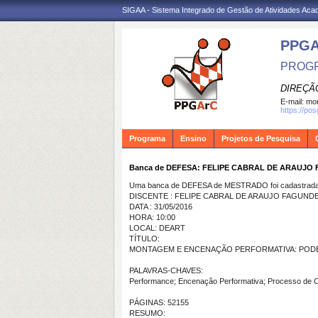
SIGAA - Sistema Integrado de Gestão de Atividades Ac
PPG
PROGR
DIREÇÃ
E-mail:
mon
https://po
Programa
Ensino
Projetos de Pesquisa
Banca de DEFESA: FELIPE CABRAL DE ARAUJO
Uma banca de DEFESA de MESTRADO foi cadastrada 
DISCENTE : FELIPE CABRAL DE ARAUJO FAGUND
DATA : 31/05/2016
HORA: 10:00
LOCAL: DEART
TÍTULO:
MONTAGEM E ENCENAÇÃO PERFORMATIVA: PODE
PALAVRAS-CHAVES:
Performance; Encenação Performativa; Processo de C
PÁGINAS: 52155
RESUMO: