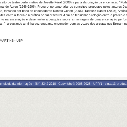
ceito de teatro performativo de Josette Féral (2008) a partir da criação da encenação “Po
Fernando Abreu (1948-1996). Procuro, portanto, aliar os conceitos propostos pelos autores J
o, tomando por base os encenadores Renato Cohen (2006), Tadeusz Kantor (2008), Antônio A
tes entre a teoria e a prática no fazer teatral. A fim se tensionar a relação entre a prática e
uanto na encenação e desenvolvo a pesquisa sobre a montagem de uma encenação perform
..”, articulando a minha voz enquanto encenador com as vozes dos artistas que fizeram par
 MARTINS - USP
cnologia da Informação - (84) 3342 2210 | Copyright © 2006-2026 - UFRN - sigaa13-produca