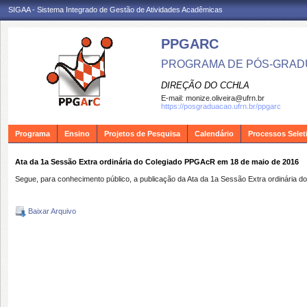
SIGAA - Sistema Integrado de Gestão de Atividades Acadêmicas
PPGARC
PROGRAMA DE PÓS-GRAD
DIREÇÃO DO CCHLA
E-mail:
monize.oliveira@ufrn.br
https://posgraduacao.ufrn.br/ppgarc
Programa
Ensino
Projetos de Pesquisa
Calendário
Processos Selet
Ata da 1a Sessão Extra ordinária do Colegiado PPGAcR em 18 de maio de 2016
Segue, para conhecimento público, a publicação da Ata da 1a Sessão Extra ordinária
Baixar Arquivo