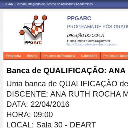
SIGAA - Sistema Integrado de Gestão de Atividades Acadêmicas
PPGARC
PROGRAMA DE PÓS-GRAD
DIREÇÃO DO CCHLA
E-mail:
monize.oliveira@ufrn.br
https://posgraduacao.ufrn.br/ppgarc
Programa
Ensino
Projetos de Pesquisa
Calendário
Processos Selet
Banca de QUALIFICAÇÃO: AN
Uma banca de QUALIFICAÇÃO de 
DISCENTE: ANA RUTH ROCHA 
DATA: 22/04/2016
HORA: 09:00
LOCAL: Sala 30 - DEART