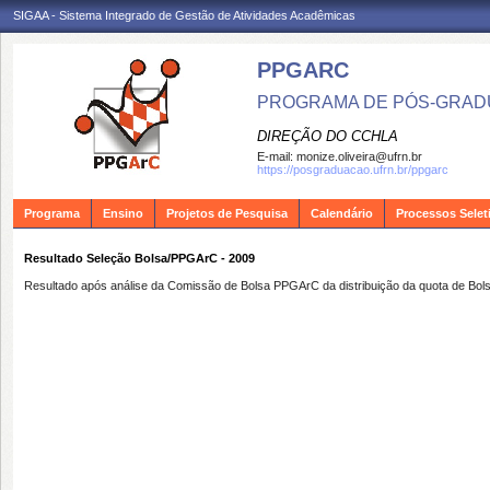
SIGAA - Sistema Integrado de Gestão de Atividades Acadêmicas
PPGARC
PROGRAMA DE PÓS-GRAD
DIREÇÃO DO CCHLA
E-mail:
monize.oliveira@ufrn.br
https://posgraduacao.ufrn.br/ppgarc
Programa
Ensino
Projetos de Pesquisa
Calendário
Processos Selet
Resultado Seleção Bolsa/PPGArC - 2009
Resultado após análise da Comissão de Bolsa PPGArC da distribuição da quota de Bol