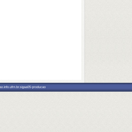
o.info.ufrn.br.sigaa05-producao