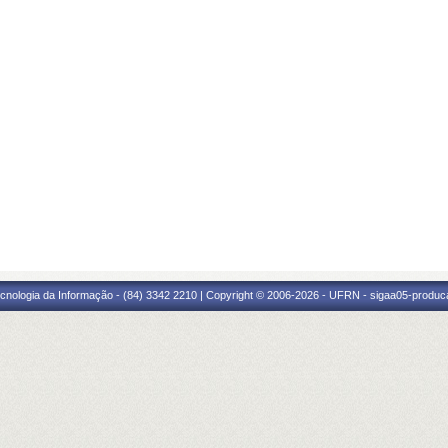
cnologia da Informação - (84) 3342 2210 | Copyright © 2006-2026 - UFRN - sigaa05-produca