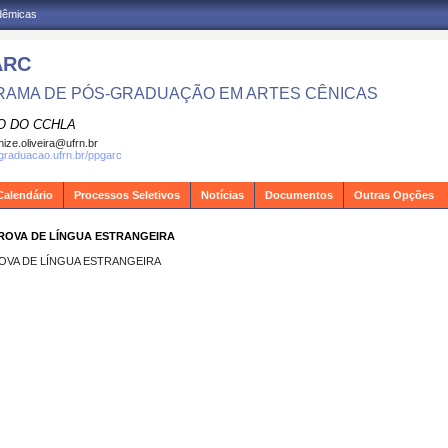
adêmicas
ARC
AMA DE PÓS-GRADUAÇÃO EM ARTES CÊNICAS
O DO CCHLA
ize.oliveira@ufrn.br
sgraduacao.ufrn.br/ppgarc
Calendário
Processos Seletivos
Notícias
Documentos
Outras Opções
PROVA DE LÍNGUA ESTRANGEIRA
ROVA DE LÍNGUA ESTRANGEIRA