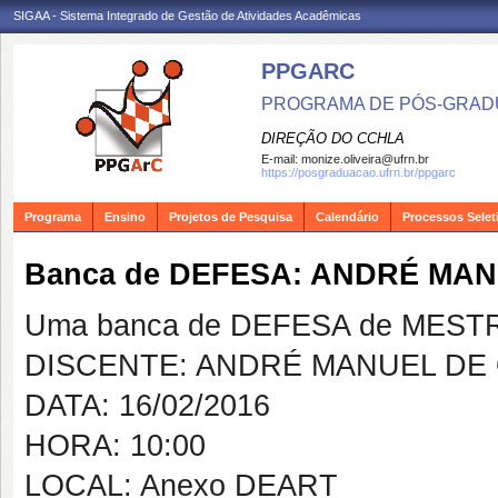
SIGAA - Sistema Integrado de Gestão de Atividades Acadêmicas
PPGARC
PROGRAMA DE PÓS-GRAD
DIREÇÃO DO CCHLA
E-mail:
monize.oliveira@ufrn.br
https://posgraduacao.ufrn.br/ppgarc
Programa
Ensino
Projetos de Pesquisa
Calendário
Processos Selet
Banca de DEFESA: ANDRÉ MA
Uma banca de DEFESA de MESTRAD
DISCENTE: ANDRÉ MANUEL DE 
DATA: 16/02/2016
HORA: 10:00
LOCAL: Anexo DEART