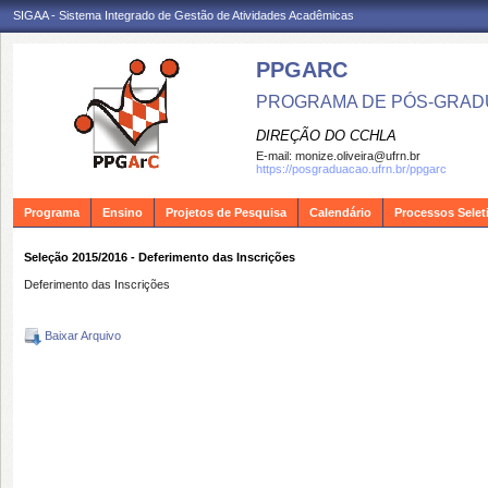
SIGAA - Sistema Integrado de Gestão de Atividades Acadêmicas
PPGARC
PROGRAMA DE PÓS-GRAD
DIREÇÃO DO CCHLA
E-mail:
monize.oliveira@ufrn.br
https://posgraduacao.ufrn.br/ppgarc
Programa
Ensino
Projetos de Pesquisa
Calendário
Processos Selet
Seleção 2015/2016 - Deferimento das Inscrições
Deferimento das Inscrições
Baixar Arquivo