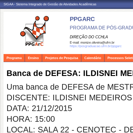
SIGAA - Sistema Integrado de Gestão de Atividades Acadêmicas
PPGARC
PROGRAMA DE PÓS-GRAD
DIREÇÃO DO CCHLA
E-mail:
monize.oliveira@ufrn.br
https://posgraduacao.ufrn.br/ppgarc
Programa
Ensino
Projetos de Pesquisa
Calendário
Processos Selet
Banca de DEFESA: ILDISNEI M
Uma banca de DEFESA de MESTRAD
DISCENTE: ILDISNEI MEDEIROS
DATA: 21/12/2015
HORA: 15:00
LOCAL: SALA 22 - CENOTEC - D