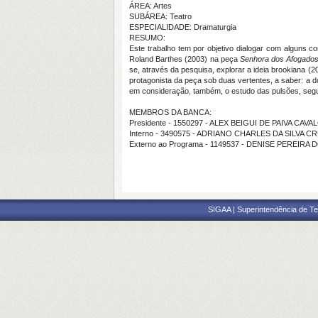
ÁREA: Artes
SUBÁREA: Teatro
ESPECIALIDADE: Dramaturgia
RESUMO:
Este trabalho tem por objetivo dialogar com alguns c
Roland Barthes (2003) na peça
Senhora dos Afogado
se, através da pesquisa, explorar a ideia brookiana (
protagonista da peça sob duas vertentes, a saber: a d
em consideração, também, o estudo das pulsões, segu
MEMBROS DA BANCA:
Presidente - 1550297 - ALEX BEIGUI DE PAIVA CAV
Interno - 3490575 - ADRIANO CHARLES DA SILVA C
Externo ao Programa - 1149537 - DENISE PEREIRA
SIGAA | Superintendência de Te