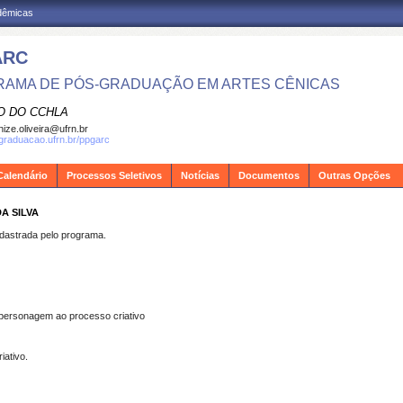
adêmicas
ARC
AMA DE PÓS-GRADUAÇÃO EM ARTES CÊNICAS
O DO CCHLA
ize.oliveira@ufrn.br
sgraduacao.ufrn.br/ppgarc
Calendário
Processos Seletivos
Notícias
Documentos
Outras Opções
A SILVA
strada pelo programa.
personagem ao processo criativo
iativo.