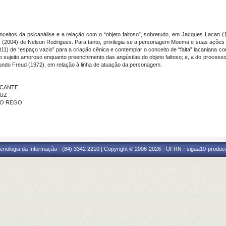
onceitos da psicanálise e a relação com o “objeto faltoso”, sobretudo, em Jacques Lacan 
s
(2004) de Nelson Rodrigues. Para tanto, privilegia-se a personagem Moema e suas ações c
2011) de “espaço vazio” para a criação cênica e contemplar o conceito de “falta” lacaniana 
o sujeito amoroso enquanto preenchimento das angústias do objeto faltoso; e, a do processo 
ndo Freud (1972), em relação à linha de atuação da personagem.
ALCANTE
RUZ
 DO REGO
cnologia da Informação - (84) 3342 2210 | Copyright © 2006-2026 - UFRN - sigaa10-produca