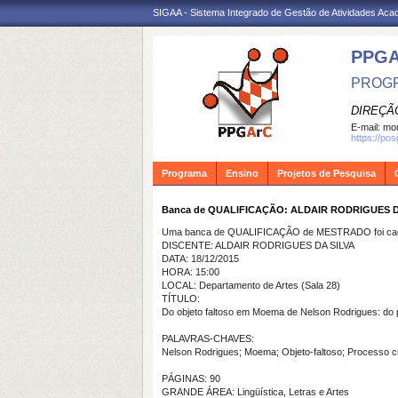
SIGAA - Sistema Integrado de Gestão de Atividades Ac
PPG
PROGR
DIREÇÃ
E-mail:
mon
https://po
Programa
Ensino
Projetos de Pesquisa
Banca de QUALIFICAÇÃO: ALDAIR RODRIGUES D
Uma banca de QUALIFICAÇÃO de MESTRADO foi cada
DISCENTE: ALDAIR RODRIGUES DA SILVA
DATA: 18/12/2015
HORA: 15:00
LOCAL: Departamento de Artes (Sala 28)
TÍTULO:
Do objeto faltoso em Moema de Nelson Rodrigues: do 
PALAVRAS-CHAVES:
Nelson Rodrigues; Moema; Objeto-faltoso; Processo cr
PÁGINAS: 90
GRANDE ÁREA: Lingüística, Letras e Artes