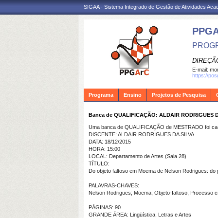
SIGAA - Sistema Integrado de Gestão de Atividades Ac
PPG
PROGR
DIREÇÃ
E-mail:
mon
https://po
Programa
Ensino
Projetos de Pesquisa
Banca de QUALIFICAÇÃO: ALDAIR RODRIGUES D
Uma banca de QUALIFICAÇÃO de MESTRADO foi cada
DISCENTE: ALDAIR RODRIGUES DA SILVA
DATA: 18/12/2015
HORA: 15:00
LOCAL: Departamento de Artes (Sala 28)
TÍTULO:
Do objeto faltoso em Moema de Nelson Rodrigues: do 
PALAVRAS-CHAVES:
Nelson Rodrigues; Moema; Objeto-faltoso; Processo cr
PÁGINAS: 90
GRANDE ÁREA: Lingüística, Letras e Artes