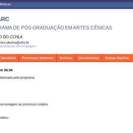
adêmicas
ARC
AMA DE PÓS-GRADUAÇÃO EM ARTES CÊNICAS
O DO CCHLA
ize.oliveira@ufrn.br
sgraduacao.ufrn.br/ppgarc
Calendário
Processos Seletivos
Notícias
Documentos
Outras Opções
A SILVA
strada pelo programa.
personagem ao processo criativo
iativo.