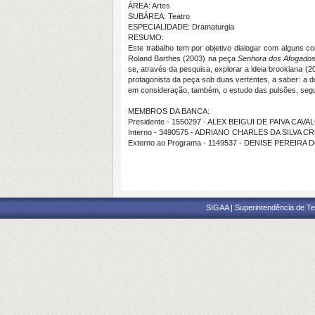
ÁREA: Artes
SUBÁREA: Teatro
ESPECIALIDADE: Dramaturgia
RESUMO:
Este trabalho tem por objetivo dialogar com alguns c
Roland Barthes (2003) na peça
Senhora dos Afogado
se, através da pesquisa, explorar a ideia brookiana (
protagonista da peça sob duas vertentes, a saber: a d
em consideração, também, o estudo das pulsões, segu
MEMBROS DA BANCA:
Presidente - 1550297 - ALEX BEIGUI DE PAIVA CAV
Interno - 3490575 - ADRIANO CHARLES DA SILVA C
Externo ao Programa - 1149537 - DENISE PEREIRA
SIGAA | Superintendência de Te