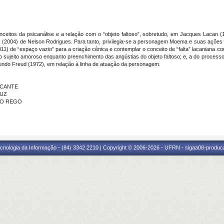
onceitos da psicanálise e a relação com o “objeto faltoso”, sobretudo, em Jacques Lacan 
s
(2004) de Nelson Rodrigues. Para tanto, privilegia-se a personagem Moema e suas ações c
2011) de “espaço vazio” para a criação cênica e contemplar o conceito de “falta” lacaniana 
o sujeito amoroso enquanto preenchimento das angústias do objeto faltoso; e, a do processo 
ndo Freud (1972), em relação à linha de atuação da personagem.
ALCANTE
RUZ
 DO REGO
cnologia da Informação - (84) 3342 2210 | Copyright © 2006-2026 - UFRN - sigaa08-produca