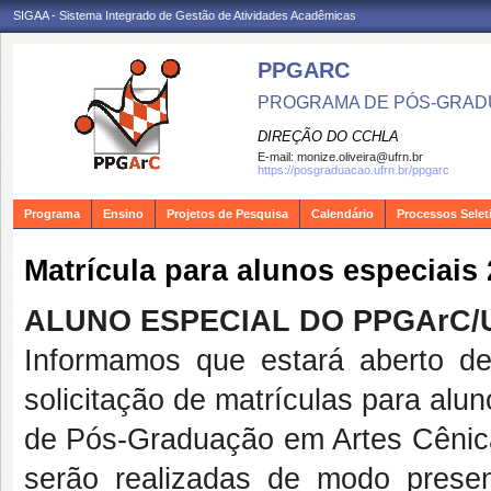
SIGAA - Sistema Integrado de Gestão de Atividades Acadêmicas
PPGARC
PROGRAMA DE PÓS-GRAD
DIREÇÃO DO CCHLA
E-mail:
monize.oliveira@ufrn.br
https://posgraduacao.ufrn.br/ppgarc
Programa
Ensino
Projetos de Pesquisa
Calendário
Processos Selet
Matrícula para alunos especiais 
ALUNO ESPECIAL DO PPGArC/U
Informamos que estará aberto d
solicitação de matrículas para al
de Pós-Graduação em Artes Cênica
serão realizadas de modo prese