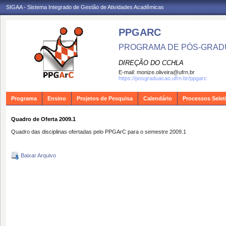
SIGAA - Sistema Integrado de Gestão de Atividades Acadêmicas
PPGARC
PROGRAMA DE PÓS-GRAD
DIREÇÃO DO CCHLA
E-mail:
monize.oliveira@ufrn.br
https://posgraduacao.ufrn.br/ppgarc
Programa
Ensino
Projetos de Pesquisa
Calendário
Processos Selet
Quadro de Oferta 2009.1
Quadro das disciplinas ofertadas pelo PPGArC para o semestre 2009.1
Baixar Arquivo