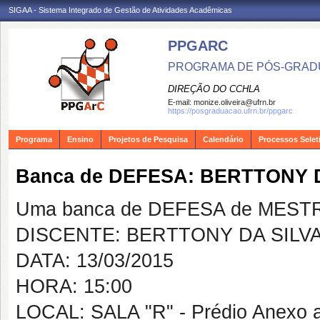
SIGAA - Sistema Integrado de Gestão de Atividades Acadêmicas
PPGARC
PROGRAMA DE PÓS-GRAD
DIREÇÃO DO CCHLA
E-mail:
monize.oliveira@ufrn.br
https://posgraduacao.ufrn.br/ppgarc
Programa
Ensino
Projetos de Pesquisa
Calendário
Processos Selet
Banca de DEFESA: BERTTONY 
Uma banca de DEFESA de MESTRAD
DISCENTE: BERTTONY DA SILV
DATA: 13/03/2015
HORA: 15:00
LOCAL: SALA "R" - Prédio Anexo 