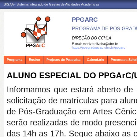
SIGAA - Sistema Integrado de Gestão de Atividades Acadêmicas
PPGARC
PROGRAMA DE PÓS-GRAD
DIREÇÃO DO CCHLA
E-mail:
monize.oliveira@ufrn.br
https://posgraduacao.ufrn.br/ppgarc
Programa
Ensino
Projetos de Pesquisa
Calendário
Processos Selet
ALUNO ESPECIAL DO PPGArC/U
Informamos que estará aberto de 
solicitação de matrículas para al
de Pós-Graduação em Artes Cênica
serão realizadas de modo presenci
das 14h as 17h. Segue abaixo as 