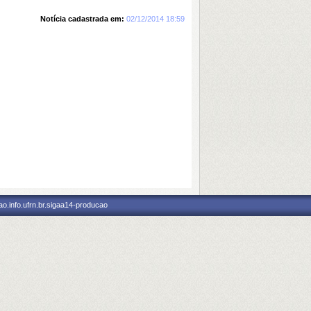
Notícia cadastrada em:
02/12/2014 18:59
o.info.ufrn.br.sigaa14-producao