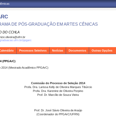
adêmicas
ARC
AMA DE PÓS-GRADUAÇÃO EM ARTES CÊNICAS
O DO CCHLA
ize.oliveira@ufrn.br
sgraduacao.ufrn.br/ppgarc
Calendário
Processos Seletivos
Notícias
Documentos
Outras Opções
4 (PPGArC)
ivo 2014 (Mestrado Acadêmico PPGArC)
Comissão do Processo de Seleção 2014
Profa. Dra. Larissa Kelly de Oliveira Marques Tibúrcio
Profa. Dra. Karenine de Oliveira Porpino
Prof. Dr. Marcílio de Souza Vieira
Prof. Dr. José Sávio Oliveira de Araújo
(Coordenador do PPGArC/UFRN)