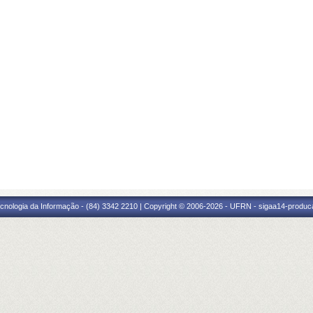
cnologia da Informação - (84) 3342 2210 | Copyright © 2006-2026 - UFRN - sigaa14-produca