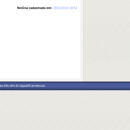
Notícia cadastrada em:
18/11/2014 18:52
o.info.ufrn.br.sigaa09-producao