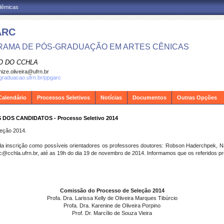
adêmicas
ARC
AMA DE PÓS-GRADUAÇÃO EM ARTES CÊNICAS
O DO CCHLA
ize.oliveira@ufrn.br
sgraduacao.ufrn.br/ppgarc
Calendário
Processos Seletivos
Notícias
Documentos
Outras Opções
DOS CANDIDATOS - Processo Seletivo 2014
eção 2014.
inscrição como possíveis orientadores os professores doutores: Robson Haderchpek, Nair
@cchla.ufrn.br, até as 19h do dia 19 de novembro de 2014. Informamos que os referidos p
Comissão do Processo de Seleção 2014
Profa. Dra. Larissa Kelly de Oliveira Marques Tibúrcio
Profa. Dra. Karenine de Oliveira Porpino
Prof. Dr. Marcílio de Souza Vieira