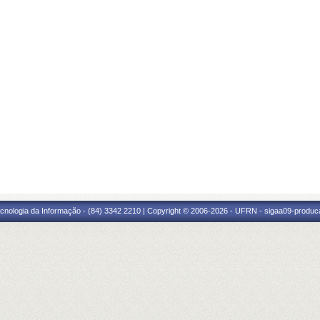
cnologia da Informação - (84) 3342 2210 | Copyright © 2006-2026 - UFRN - sigaa09-produca