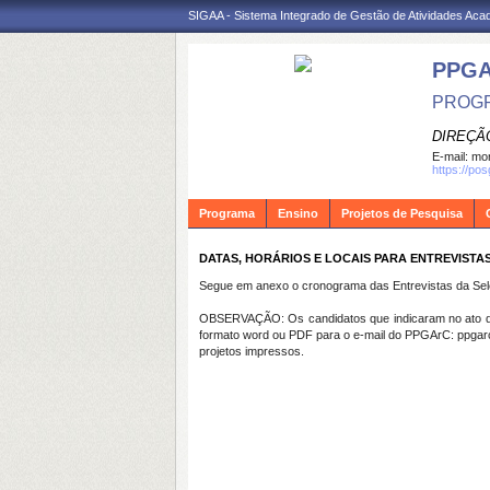
SIGAA - Sistema Integrado de Gestão de Atividades Ac
PPG
PROGR
DIREÇÃ
E-mail:
mon
https://po
Programa
Ensino
Projetos de Pesquisa
DATAS, HORÁRIOS E LOCAIS PARA ENTREVISTAS 
Segue em anexo o cronograma das Entrevistas da Sel
OBSERVAÇÃO: Os candidatos que indicaram no ato da 
formato word ou PDF para o e-mail do PPGArC: ppgarc
projetos impressos.