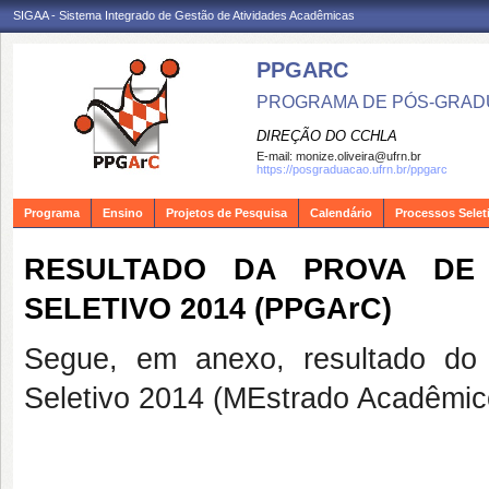
SIGAA - Sistema Integrado de Gestão de Atividades Acadêmicas
PPGARC
PROGRAMA DE PÓS-GRAD
DIREÇÃO DO CCHLA
E-mail:
monize.oliveira@ufrn.br
https://posgraduacao.ufrn.br/ppgarc
Programa
Ensino
Projetos de Pesquisa
Calendário
Processos Selet
RESULTADO DA PROVA DE 
SELETIVO 2014 (PPGArC)
Segue, em anexo, resultado do
Seletivo 2014 (MEstrado Acadêmi