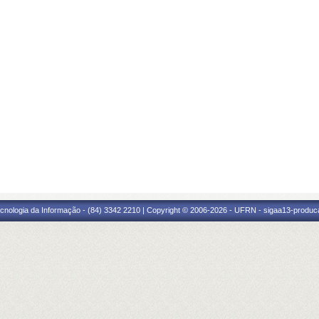
cnologia da Informação - (84) 3342 2210 | Copyright © 2006-2026 - UFRN - sigaa13-produca