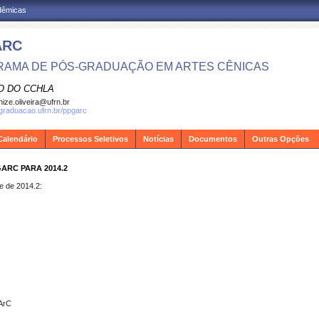
adêmicas
ARC
AMA DE PÓS-GRADUAÇÃO EM ARTES CÊNICAS
O DO CCHLA
ize.oliveira@ufrn.br
sgraduacao.ufrn.br/ppgarc
Calendário
Processos Seletivos
Notícias
Documentos
Outras Opções
ARC PARA 2014.2
e de 2014.2:
ArC