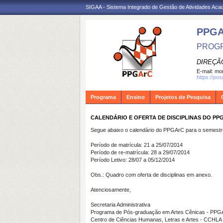
SIGAA - Sistema Integrado de Gestão de Atividades Ac
PPG
PROGR
DIREÇÃ
E-mail:
mon
https://po
Programa
Ensino
Projetos de Pesquisa
CALENDÁRIO E OFERTA DE DISCIPLINAS DO PPG
Segue abaixo o calendário do PPGArC para o semestr
Período de matrícula: 21 a 25/07/2014
Período de re-matrícula: 28 a 29/07/2014
Período Letivo: 28/07 a
05/12/2014
Obs.: Quadro com oferta de disciplinas em anexo.
Atenciosamente,
Secretaria Administrativa
Programa de Pós-graduação em Artes Cênicas - PPG
Centro de Ciências Humanas, Letras e Artes - CCHLA