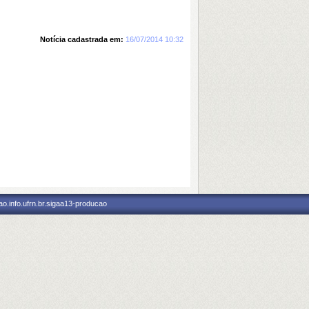
Notícia cadastrada em:
16/07/2014 10:32
o.info.ufrn.br.sigaa13-producao