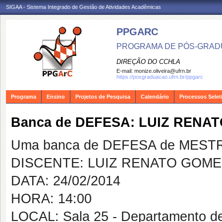
SIGAA - Sistema Integrado de Gestão de Atividades Acadêmicas
PPGARC
PROGRAMA DE PÓS-GRAD
DIREÇÃO DO CCHLA
E-mail:
monize.oliveira@ufrn.br
https://posgraduacao.ufrn.br/ppgarc
Programa
Ensino
Projetos de Pesquisa
Calendário
Processos Selet
Banca de DEFESA: LUIZ REN
Uma banca de DEFESA de MESTRAD
DISCENTE: LUIZ RENATO GOM
DATA: 24/02/2014
HORA: 14:00
LOCAL: Sala 25 - Departamento d