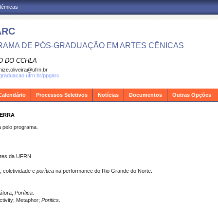
adêmicas
ARC
AMA DE PÓS-GRADUAÇÃO EM ARTES CÊNICAS
O DO CCHLA
ize.oliveira@ufrn.br
sgraduacao.ufrn.br/ppgarc
Calendário
Processos Seletivos
Notícias
Documentos
Outras Opções
ZERRA
pelo programa.
Artes da UFRN
 coletividade e
porítica
na performance do Rio Grande do Norte.
táfora;
Porítica
.
ctivity; Metaphor;
Poritics
.