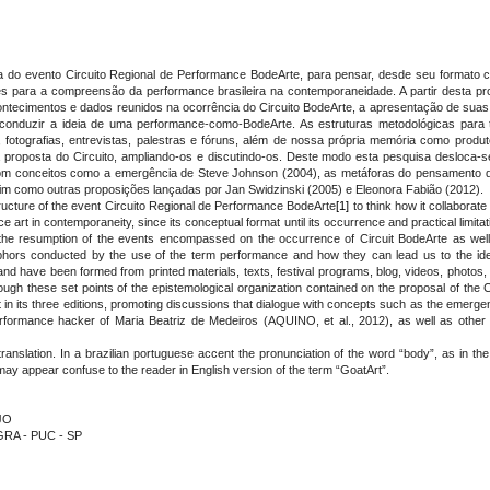
ura do evento Circuito Regional de Performance BodeArte, para pensar, desde seu formato co
 para a compreensão da performance brasileira na contemporaneidade. A partir desta pro
ntecimentos e dados reunidos na ocorrência do Circuito BodeArte, a apresentação de suas 
nduzir a ideia de uma performance-como-BodeArte. As estruturas metodológicas para t
, fotografias, entrevistas, palestras e fóruns, além de nossa própria memória como prod
 proposta do Circuito, ampliando-os e discutindo-os. Deste modo esta pesquisa desloca-
m conceitos como a emergência de Steve Johnson (2004), as metáforas do pensamento de 
sim como outras proposições lançadas por Jan Swidzinski (2005) e Eleonora Fabião (2012).
structure of the event Circuito Regional de Performance BodeArte
[1]
to think how it collaborate 
art in contemporaneity, since its conceptual format until its occurrence and practical limitat
 the resumption of the events encompassed on the occurrence of Circuit BodeArte as well as
aphors conducted by the use of the term performance and how they can lead us to the i
, and have been formed from printed materials, texts, festival programs, blog, videos, photo
ough these set points of the epistemological organization contained on the proposal of the 
 in its three editions, promoting discussions that dialogue with concepts such as the emerg
erformance hacker of Maria Beatriz de Medeiros (AQUINO, et al., 2012), as well as other
ranslation. In a brazilian portuguese accent the pronunciation of the word “body”, as in th
may appear confuse to the reader in English version of the term “GoatArt”.
JO
GRA - PUC - SP