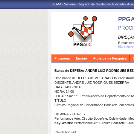
SIGAA - Sistema Integrado de Gestão de Atividades Ac
PPG
PROGR
DIREÇÃ
E-mail:
mon
https://po
Programa
Ensino
Projetos de Pesquisa
Banca de DEFESA: ANDRE LUIZ RODRIGUES BE
Uma banca de DEFESA de MESTRADO foi cadastrada 
DISCENTE: ANDRE LUIZ RODRIGUES BEZERRA
DATA: 14/03/2014
HORA: 14:00
LOCAL: Sala "I" - Prédio Anexo ao Departamento de 
TÍTULO:
Circuito Regional de Performance BodeArte: encontros,
PALAVRAS-CHAVES:
Performance Arte; Circuito BodeArte; Coletividade; Me
Key-Words:
Performance Art; Circuito BodeArte; Colle
PÁGINAS: 243