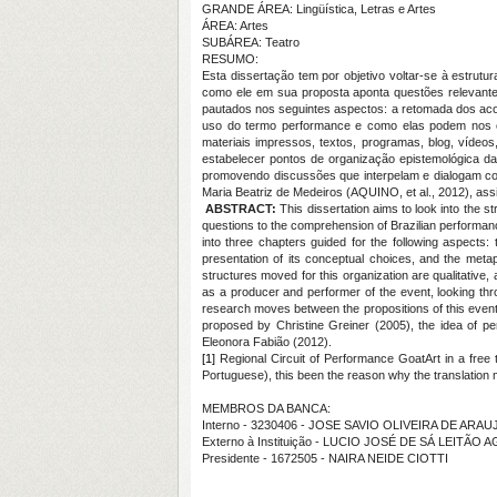
GRANDE ÁREA: Lingüística, Letras e Artes
ÁREA: Artes
SUBÁREA: Teatro
RESUMO:
Esta dissertação tem por objetivo voltar-se à estrut
como ele em sua proposta aponta questões relevantes
pautados nos seguintes aspectos: a retomada dos aco
uso do termo performance e como elas podem nos co
materiais impressos, textos, programas, blog, vídeos
estabelecer pontos de organização epistemológica da
promovendo discussões que interpelam e dialogam co
Maria Beatriz de Medeiros (AQUINO, et al., 2012), as
ABSTRACT:
This dissertation aims to look into the 
questions to the comprehension of Brazilian performance 
into three chapters guided for the following aspects:
presentation of its conceptual choices, and the met
structures moved for this organization are qualitative
as a producer and performer of the event, looking thr
research moves between the propositions of this event
proposed by Christine Greiner (2005), the idea of p
Eleonora Fabião (2012).
[1]
Regional Circuit of Performance GoatArt in a free t
Portuguese), this been the reason why the translation 
MEMBROS DA BANCA:
Interno - 3230406 - JOSE SAVIO OLIVEIRA DE ARAU
Externo à Instituição - LUCIO JOSÉ DE SÁ LEITÃO A
Presidente - 1672505 - NAIRA NEIDE CIOTTI