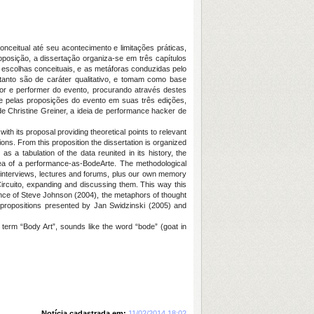
nceitual até seu acontecimento e limitações práticas,
posição, a dissertação organiza-se em três capítulos
escolhas conceituais, e as metáforas conduzidas pelo
anto são de caráter qualitativo, e tomam como base
utor e performer do evento, procurando através destes
se pelas proposições do evento em suas três edições,
Christine Greiner, a ideia de performance hacker de
with its proposal providing theoretical points to relevant
ions. From this proposition the dissertation is organized
 a tabulation of the data reunited in its history, the
dea of a performance-as-BodeArte. The methodological
s, interviews, lectures and forums, plus our own memory
Circuito, expanding and discussing them. This way this
ence of Steve Johnson (2004), the metaphors of thought
 propositions presented by Jan Swidzinski (2005) and
e term “Body Art”, sounds like the word “bode” (goat in
Notícia cadastrada em:
11/02/2014 18:02