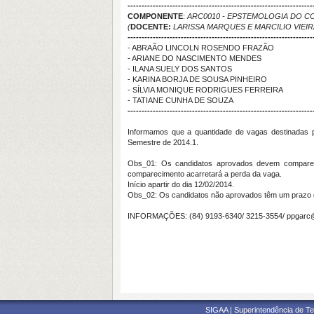
------------------------------------------------------------------
COMPONENTE
:
ARC0010 - EPSTEMOLOGIA DO C
(
DOCENTE:
LARISSA MARQUES E MARCILIO VIEIR
------------------------------------------------------------------
- ABRAÃO LINCOLN ROSENDO FRAZÃO
- ARIANE DO NASCIMENTO MENDES
- ILANA SUELY DOS SANTOS
- KARINA BORJA DE SOUSA PINHEIRO
- SÍLVIA MONIQUE RODRIGUES FERREIRA
- TATIANE CUNHA DE SOUZA
------------------------------------------------------------------
Informamos que a quantidade de vagas destinadas 
Semestre de 2014.1.
Obs_01: Os candidatos aprovados devem comparecer
comparecimento acarretará a perda da vaga.
Início apartir do dia 12/02/2014.
Obs_02: Os candidatos não aprovados têm um prazo de 
INFORMAÇÕES: (84) 9193-6340/ 3215-3554/ ppgarc@
SIGAA | Superintendência de Te