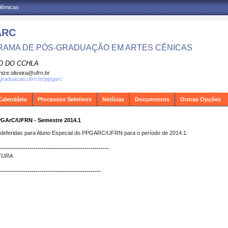
adêmicas
ARC
AMA DE PÓS-GRADUAÇÃO EM ARTES CÊNICAS
O DO CCHLA
ize.oliveira@ufrn.br
sgraduacao.ufrn.br/ppgarc
Calendário
Processos Seletivos
Notícias
Documentos
Outras Opções
PGArC/UFRN - Semestre 2014.1
 deferidas para Aluno Especial do PPGARC/UFRN para o período de 2014.1:
------------------------------------------------------
TURA
--------------------------------------------------
E