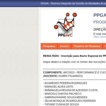
SIGAA - Sistema Integrado de Gestão de Atividades Ac
PPG
PROGR
DIREÇÃ
E-mail:
mon
https://po
Programa
Ensino
Projetos de Pesquisa
RESULTADO - Inscrição para Aluno Especial do P
Segue abaixo a relação com os nomes das inscrições
------------------------------------------------------------------
COMPONENTE
:
ARC0013 - PERFORMANCE E CUL
(
DOCENTE:
RUBÉN FIGAREDO
)
------------------------------------------------------------------
- AGAMEDES PEREIRA RODRIGUES
- EMANUEL ALVES LEIT
- EMMANUELA REGINA DE AZEVEDO COSTA
- MARCELO DANTAS PACHECO
- SABRINA RAYANE SOUZA MENDES
- SÍLVIA MONIQUE RODRIGUES FERREIRA
- TATIANE CUNHA DE SOUZA