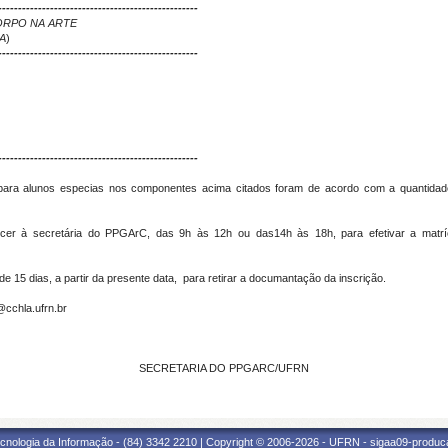
--------------------------------------------------
ORPO NA ARTE
A
)
--------------------------------------------------
--------------------------------------------------
para alunos especias nos componentes acima citados foram de acordo com a quantida
 à secretária do PPGArC, das 9h às 12h ou das14h às 18h, para efetivar a matrícu
15 dias, a partir da presente data, para retirar a documantação da inscrição.
cchla.ufrn.br
SECRETARIA DO PPGARC/UFRN
cnologia da Informação - (84) 3342 2210 | Copyright © 2006-2026 - UFRN - sigaa09-produca