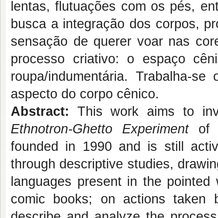
lentas, flutuações com os pés, ent
busca a integração dos corpos, pr
sensação de querer voar nas cor
processo criativo: o espaço cêni
roupa/indumentária. Trabalha-se 
aspecto do corpo cênico.
Abstract:
This work aims to inve
Ethnotron-Ghetto Experiment
of 
founded in 1990 and is still acti
through descriptive studies, drawing
languages present in the pointed w
comic books; on actions taken b
describe and analyze the process