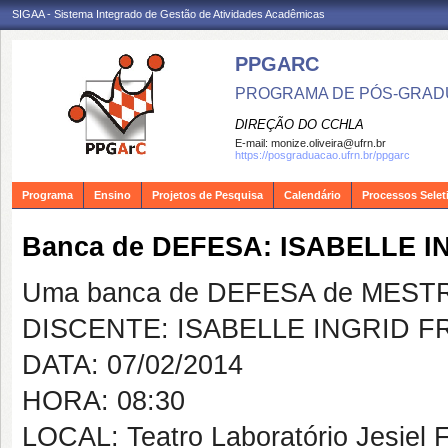
SIGAA - Sistema Integrado de Gestão de Atividades Acadêmicas
PPGARC
PROGRAMA DE PÓS-GRAD
DIREÇÃO DO CCHLA
E-mail:
monize.oliveira@ufrn.br
https://posgraduacao.ufrn.br/ppgarc
Programa
Ensino
Projetos de Pesquisa
Calendário
Processos Selet
Banca de DEFESA: ISABELLE 
Uma banca de DEFESA de MESTRAD
DISCENTE: ISABELLE INGRID 
DATA: 07/02/2014
HORA: 08:30
LOCAL: Teatro Laboratório Jesiel