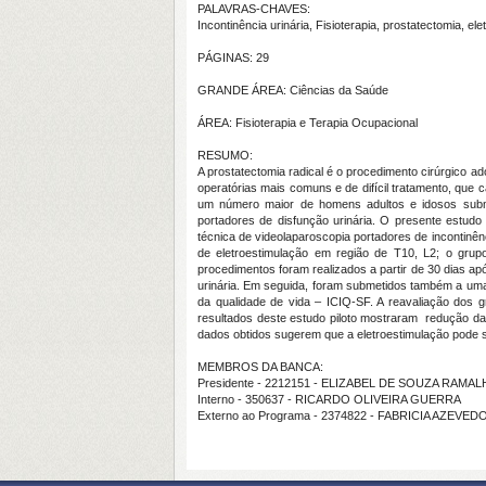
PALAVRAS-CHAVES:
Incontinência urinária, Fisioterapia, prostatectomia, el
PÁGINAS: 29
GRANDE ÁREA: Ciências da Saúde
ÁREA: Fisioterapia e Terapia Ocupacional
RESUMO:
A prostatectomia radical é o procedimento cirúrgico ad
operatórias mais comuns e de difícil tratamento, que
um número maior de homens adultos e idosos subme
portadores de disfunção urinária. O presente estudo o
técnica de videolaparoscopia portadores de incontinên
de eletroestimulação em região de T10, L2; o grup
procedimentos foram realizados a partir de 30 dias ap
urinária. Em seguida, foram submetidos também a uma av
da qualidade de vida – ICIQ-SF. A reavaliação dos g
resultados deste estudo piloto mostraram redução da
dados obtidos sugerem que a eletroestimulação pode ser
MEMBROS DA BANCA:
Presidente - 2212151 - ELIZABEL DE SOUZA RAMA
Interno - 350637 - RICARDO OLIVEIRA GUERRA
Externo ao Programa - 2374822 - FABRICIA AZEVE