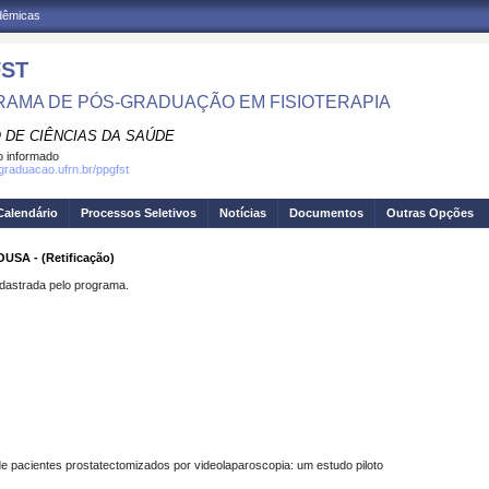
adêmicas
ST
AMA DE PÓS-GRADUAÇÃO EM FISIOTERAPIA
 DE CIÊNCIAS DA SAÚDE
 informado
sgraduacao.ufrn.br/ppgfst
Calendário
Processos Seletivos
Notícias
Documentos
Outras Opções
A - (Retificação)
strada pelo programa.
 de pacientes prostatectomizados por videolaparoscopia: um estudo piloto