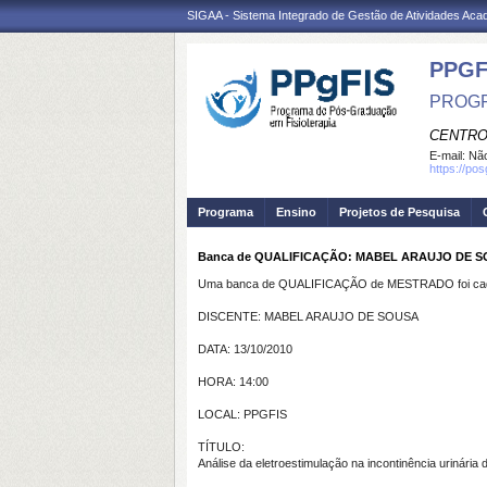
SIGAA - Sistema Integrado de Gestão de Atividades Ac
PPGF
PROGR
CENTRO
E-mail:
Não
https://po
Programa
Ensino
Projetos de Pesquisa
Banca de QUALIFICAÇÃO: MABEL ARAUJO DE SOUS
Uma banca de QUALIFICAÇÃO de MESTRADO foi cada
DISCENTE: MABEL ARAUJO DE SOUSA
DATA: 13/10/2010
HORA: 14:00
LOCAL: PPGFIS
TÍTULO:
Análise da eletroestimulação na incontinência urinária