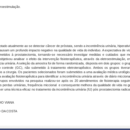
etroestimulação.
otado atualmente ao se detectar câncer de próstata, sendo a incontinência urinária, hiperat
 causam um profundo impacto negativo na qualidade de vida do individuo. A expectativa de v
tidos à prostatectomia, tornando-se necessário investigar medidas e cuidados que me
bjetivou analisar o efeito da intervenção fisioterapêutica, através da eletroestimulação, 
cia urinária. A seleção da amostra foi de forma randomizada, disposta em dois grupos: o gr
o controle (GC), não submetido à tratamento eletroterapêutico. Ambos os grupos tivera
ós a cirurgia. Os pacientes selecionados foram submetidos a uma avaliação médica urológica 
aliação fisioterapêutica para identificar a incontinência urinária através de diário micciona
rupos envolvidos na pesquisa realizou-se após os 20 atendimentos de fisioterapia segui
s perdas urinárias, frequência miccional e consequente melhora da qualidade de vida no 
 uma técnica eficaz no tratamento da incontinência urinária (IU) pós prostatectomia radical
LHO VIANA
DO DA COSTA