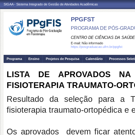
SIGAA - Sistema Integrado de Gestão de Atividades Acadêmicas
PPGFST
PROGRAMA DE PÓS-GRADU
CENTRO DE CIÊNCIAS DA SAÚDE
E-mail:
Não informado
https://posgraduacao.ufrn.br/ppgfst
Programa
Ensino
Projetos de Pesquisa
Calendário
Processos Selet
LISTA DE APROVADOS NA
FISIOTERAPIA TRAUMATO-ORT
Resultado da seleção para a 
fisioterapia traumato-ortopédica e 
Os aprovados devem ficar atento