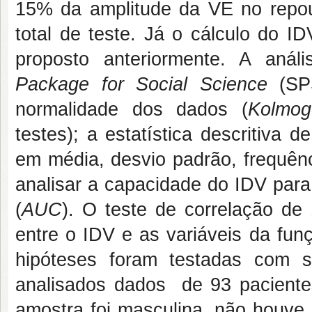
15% da amplitude da VE no repo
total de teste. Já o cálculo do I
proposto anteriormente. A análi
Package for Social Science
(SPS
normalidade dos dados (
Kolmog
testes); a estatística descritiva 
em média, desvio padrão, frequênci
analisar a capacidade do IDV para
(
AUC
). O teste de correlação de
entre o IDV e as variáveis da fun
hipóteses foram testadas com s
analisados dados de 93 pacientes
amostra foi masculina, não houve 