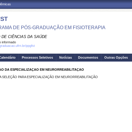
adêmicas
ST
AMA DE PÓS-GRADUAÇÃO EM FISIOTERAPIA
 DE CIÊNCIAS DA SAÚDE
 informado
sgraduacao.ufrn.br/ppgfst
Calendário
Processos Seletivos
Notícias
Documentos
Outras Opções
O DA ESPECIALIZAÇAO EM NEURORREABILITAÇAO
 SELEÇÃO PARA ESPECIALIZAÇÃO EM NEURORREABILITAÇÃO