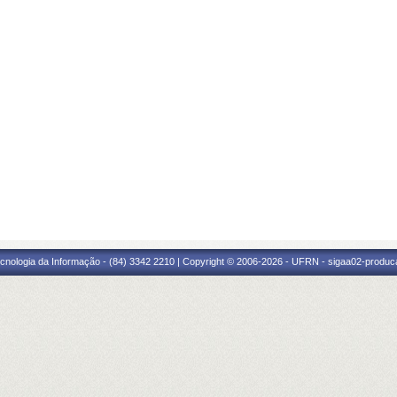
cnologia da Informação - (84) 3342 2210 | Copyright © 2006-2026 - UFRN - sigaa02-produca