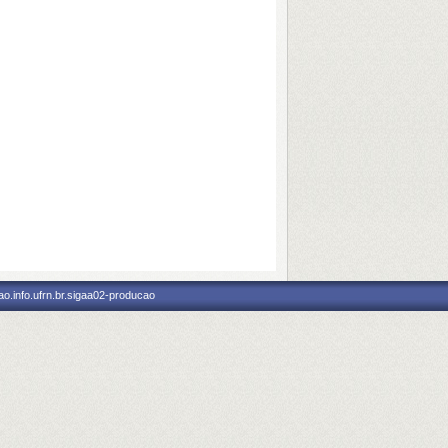
o.info.ufrn.br.sigaa02-producao