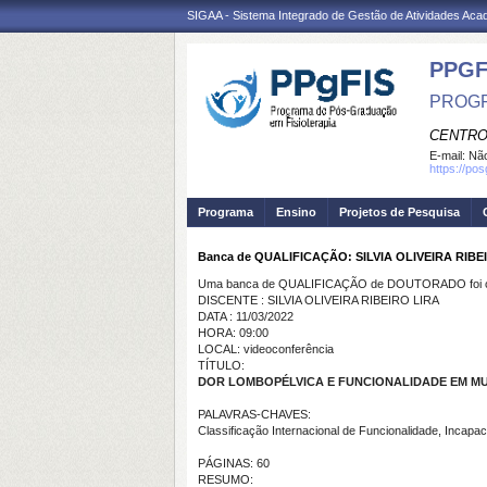
SIGAA - Sistema Integrado de Gestão de Atividades Ac
PPGF
PROGR
CENTRO
E-mail:
Não
https://po
Programa
Ensino
Projetos de Pesquisa
Banca de QUALIFICAÇÃO: SILVIA OLIVEIRA RIBE
Uma banca de QUALIFICAÇÃO de DOUTORADO foi ca
DISCENTE : SILVIA OLIVEIRA RIBEIRO LIRA
DATA : 11/03/2022
HORA: 09:00
LOCAL: videoconferência
TÍTULO:
DOR LOMBOPÉLVICA E FUNCIONALIDADE EM M
PALAVRAS-CHAVES:
Classificação Internacional de Funcionalidade, Incapac
PÁGINAS: 60
RESUMO: