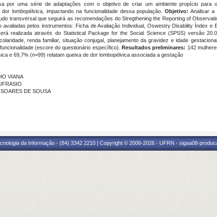
a por uma série de adaptações com o objetivo de criar um ambiente propício para o
 dor lombopélvica, impactando na funcionalidade dessa população.
Objetivo:
Analisar a 
do transversal que seguirá as recomendações do Stregthening the Reporting of Observati
ão avaliadas pelos instrumentos: Ficha de Avaliação Individual, Oswestry Disability Índex 
erá realizada através do Statistical Package for the Social Science (SPSS) versão 20.
colaridade, renda familiar, situação conjugal, planejamento da gravidez e idade gestacion
funcionalidade (escore do questionário específico).
Resultados preliminares:
142 mulhere
física e 69,7% (n=99) relatam queixa de dor lombopélvica associada a gestação
LHO VIANA
EUFRASIO
CIA SOARES DE SOUSA
cnologia da Informação - (84) 3342 2210 | Copyright © 2006-2026 - UFRN - sigaa08-produca