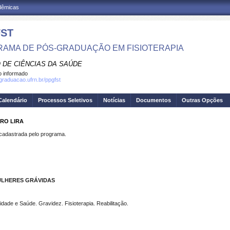
adêmicas
ST
AMA DE PÓS-GRADUAÇÃO EM FISIOTERAPIA
 DE CIÊNCIAS DA SAÚDE
 informado
sgraduacao.ufrn.br/ppgfst
Calendário
Processos Seletivos
Notícias
Documentos
Outras Opções
IRO LIRA
dastrada pelo programa.
ULHERES GRÁVIDAS
idade e Saúde. Gravidez. Fisioterapia. Reabilitação.