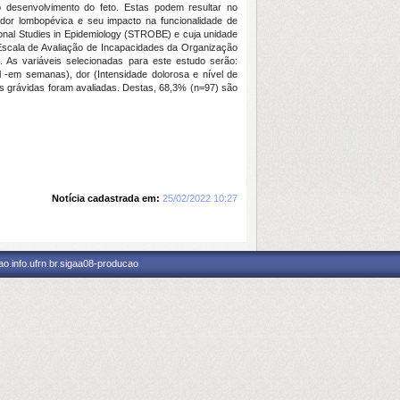
 desenvolvimento do feto. Estas podem resultar no
dor lombopévica e seu impacto na funcionalidade de
onal Studies in Epidemiology (STROBE) e cuja unidade
e Escala de Avaliação de Incapacidades da Organização
0. As variáveis selecionadas para este estudo serão:
al -em semanas), dor (Intensidade dolorosa e nível de
s grávidas foram avaliadas. Destas, 68,3% (n=97) são
Notícia cadastrada em:
25/02/2022 10:27
o.info.ufrn.br.sigaa08-producao