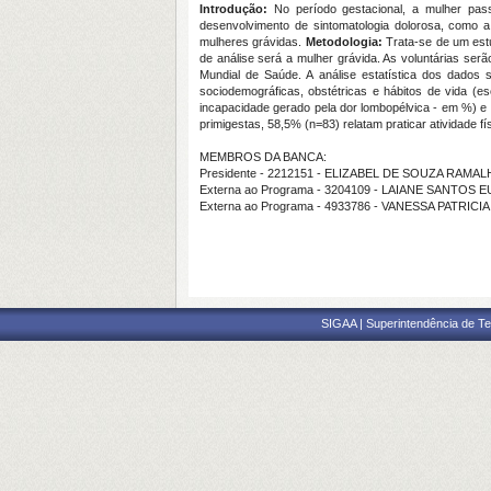
Introdução:
No período gestacional, a mulher pass
desenvolvimento de sintomatologia dolorosa, como a
mulheres grávidas.
Metodologia:
Trata-se de um estu
de análise será a mulher grávida. As voluntárias ser
Mundial de Saúde. A análise estatística dos dados s
sociodemográficas, obstétricas e hábitos de vida (es
incapacidade gerado pela dor lombopélvica - em %) e 
primigestas, 58,5% (n=83) relatam praticar atividade 
MEMBROS DA BANCA:
Presidente - 2212151 - ELIZABEL DE SOUZA RAMA
Externa ao Programa - 3204109 - LAIANE SANTOS 
Externa ao Programa - 4933786 - VANESSA PATRI
SIGAA | Superintendência de Te