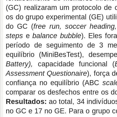
(GC) realizaram um protocolo de c
os do grupo experimental (GE) uti
do GC (
free run, soccer heading, 
steps
e
balance bubble
). Eles fo
período de seguimento de 3 me
equilíbrio (MiniBesTest), desemp
Battery),
capacidade funcional (
Assessment Questionaire
), força
confiança no equilíbrio (ABC
scal
comparar os desfechos entre os do
Resultados:
ao total, 34 indivíd
no GC e 17 no GE. Para o grupo con