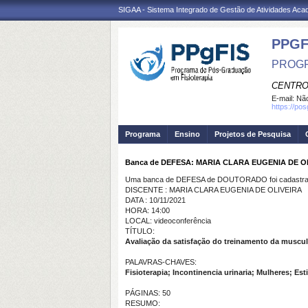
SIGAA - Sistema Integrado de Gestão de Atividades Ac
PPGF
PROGR
CENTRO
E-mail:
Não
https://po
Programa
Ensino
Projetos de Pesquisa
Banca de DEFESA: MARIA CLARA EUGENIA DE O
Uma banca de DEFESA de DOUTORADO foi cadastrad
DISCENTE : MARIA CLARA EUGENIA DE OLIVEIRA
DATA : 10/11/2021
HORA: 14:00
LOCAL: videoconferência
TÍTULO:
Avaliação da satisfação do treinamento da muscula
PALAVRAS-CHAVES:
Fisioterapia; Incontinencia urinaria; Mulheres; Est
PÁGINAS: 50
RESUMO: