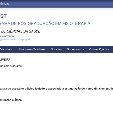
adêmicas
ST
AMA DE PÓS-GRADUAÇÃO EM FISIOTERAPIA
 DE CIÊNCIAS DA SAÚDE
 informado
sgraduacao.ufrn.br/ppgfst
Calendário
Processos Seletivos
Notícias
Documentos
Outras Opções
LIVEIRA
a pelo programa.
tura do assoalho pélvico isolado e associado à estimulação do nervo tibial em mulh
imulação elétrica