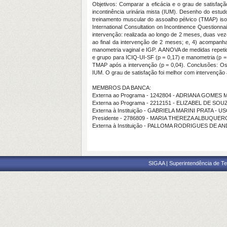
Objetivos: Comparar a eficácia e o grau de satisfaç
incontinência urinária mista (IUM). Desenho do estu
treinamento muscular do assoalho pélvico (TMAP) iso
International Consultation on Incontinence Questionna
intervenção: realizada ao longo de 2 meses, duas vez
ao final da intervenção de 2 meses; e, 4) acompanh
manometria vaginal e IGP. A ANOVA de medidas repetida
e grupo para ICIQ-UI-SF (p = 0,17) e manometria (p 
TMAP após a intervenção (p = 0,04). Conclusões: O
IUM. O grau de satisfação foi melhor com intervenção
MEMBROS DA BANCA:
Externa ao Programa - 1242804 - ADRIANA GOME
Externa ao Programa - 2212151 - ELIZABEL DE S
Externa à Instituição - GABRIELA MARINI PRATA - U
Presidente - 2786809 - MARIA THEREZA ALBUQU
Externa à Instituição - PALLOMA RODRIGUES DE A
SIGAA | Superintendência de Te