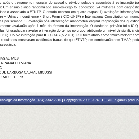
ão após o treinamento muscular do assoalho pélvico isolado e associado à estimulação 
do: Um ensaio clínico randomizado simples-cego foi conduzido. 24 mulheres com diagnósti
lado e associado a ETNTP. O estudo ocorreu em quatro etapas: 1) avaliação: informações 
ire – Urinary Incontinence - Short Form (ICIQ-UI-SF) e International Consultation on Inco
es por semana; 3) avaliação pós-intervenção: manometria vaginal, reaplicação dos question
amento: avaliação após 1 mês do término da intervenção. O desfecho primário foi o IC
s foi usada para avaliar a interação do tempo no grupo, atribuindo um nível de significân
= 0,56). Houve interação para ICIQ-OAB (p <0,01). PGI foi relatado como "muito melhor
s resultados mostraram evidências fracas de que ETNTP, em combinação com TMAP, pode 
 associada.
S MAGALHAES
OUZA RAMALHO VIANA
SC
ERQUE BARBOSA CABRAL MICUSSI
NDRADE - UFPB
cnologia da Informação - (84) 3342 2210 | Copyright © 2006-2026 - UFRN - sigaa08-produca