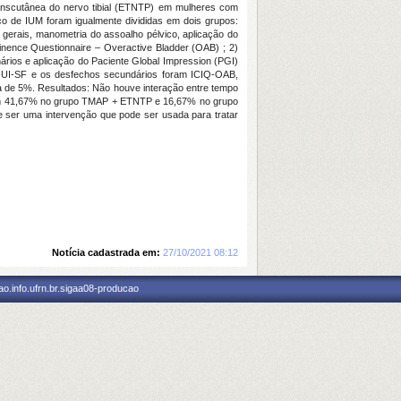
transcutânea do nervo tibial (ETNTP) em mulheres com
co de IUM foram igualmente divididas em dois grupos:
gerais, manometria do assoalho pélvico, aplicação do
ntinence Questionnaire – Overactive Bladder (OAB) ; 2)
ários e aplicação do Paciente Global Impression (PGI)
IQ-UI-SF e os desfechos secundários foram ICIQ-OAB,
cia de 5%. Resultados: Não houve interação entre tempo
" com 41,67% no grupo TMAP + ETNTP e 16,67% no grupo
ser uma intervenção que pode ser usada para tratar
Notícia cadastrada em:
27/10/2021 08:12
o.info.ufrn.br.sigaa08-producao