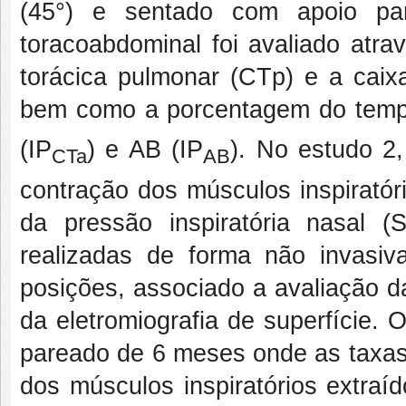
(45°) e sentado com apoio par
toracoabdominal foi avaliado atra
torácica pulmonar (CTp) e a caix
bem como a porcentagem do tempo 
(IP
) e AB (IP
). No estudo 2
CTa
AB
contração dos músculos inspiratór
da pressão inspiratória nasal (
realizadas de forma não invas
posições, associado a avaliação d
da eletromiografia de superfície. 
pareado de 6 meses onde as taxas
dos músculos inspiratórios extra