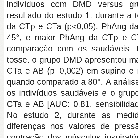
indivíduos com DMD versus gr
resultado do estudo 1, durante a
da CTp e CTa (p<0,05), PhAng da
45°, e maior PhAng da CTp e C
comparação com os saudáveis. E
tosse, o grupo DMD apresentou m
CTa e AB (p=0,002) em supino e
quando comparado a 80°. A análise
os indivíduos saudáveis e o gr
CTa e AB [AUC: 0,81, sensibilidad
No estudo 2, durante as medi
diferenças nos valores de press
contração dos músculos inspiratór