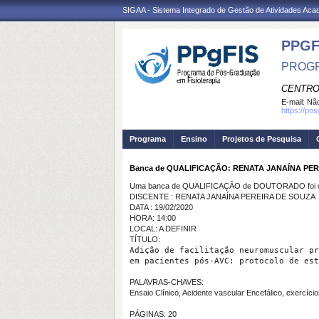
SIGAA - Sistema Integrado de Gestão de Atividades Ac
PPGF
PROGR
CENTRO
E-mail:
Não
https://po
Programa
Ensino
Projetos de Pesquisa
Banca de QUALIFICAÇÃO: RENATA JANAÍNA PE
Uma banca de QUALIFICAÇÃO de DOUTORADO foi ca
DISCENTE : RENATA JANAÍNA PEREIRA DE SOUZA
DATA : 19/02/2020
HORA: 14:00
LOCAL: A DEFINIR
TÍTULO:
Adição de facilitação neuromuscular pr
em pacientes pós-AVC: protocolo de est
PALAVRAS-CHAVES:
Ensaio Clínico, Acidente vascular Encefálico, exercício
PÁGINAS: 20