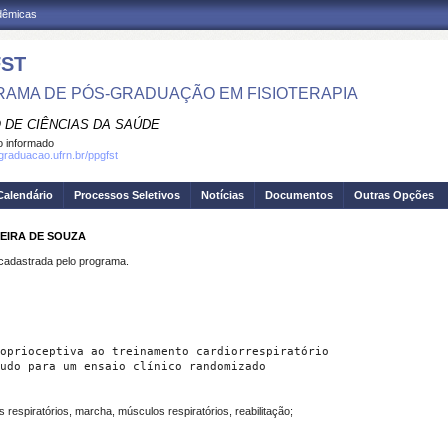
adêmicas
ST
AMA DE PÓS-GRADUAÇÃO EM FISIOTERAPIA
 DE CIÊNCIAS DA SAÚDE
 informado
sgraduacao.ufrn.br/ppgfst
Calendário
Processos Seletivos
Notícias
Documentos
Outras Opções
REIRA DE SOUZA
dastrada pelo programa.
oprioceptiva ao treinamento cardiorrespiratório
udo para um ensaio clínico randomizado
s respiratórios, marcha, músculos respiratórios, reabilitação;