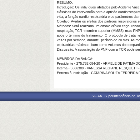
RESUMO:
Introdução: Os indivíduos afetados pelo Acidente Vasc
clássicas de intervenção para a aptidão cardiorrespir
vida, a função cardiorrespiratória e os parâmetros da
Objetivo: Avaliar os efeitos dos padrões respiratório
Métodos: Será realizado um ensaio clínico cego, ran
respiração; TCR -membro superior (MMSS) mais FNP; 
após o término do tratamento. O protocolo de tratame
vezes por semana, durante período de 20 dias. As medi
expiratórias máximas, bem como volumes do compartim
Discussão: A associação do PNF com a TCR pode ser um
MEMBROS DA BANCA:
Presidente - 275.782.084-20 - ARMELE DE FATIM
Interna - 5566309 - VANESSA REGIANE RESQUETI
Externa à Instituição - CATARINA SOUZA FERREIR
SIGAA | Superintendência de Te