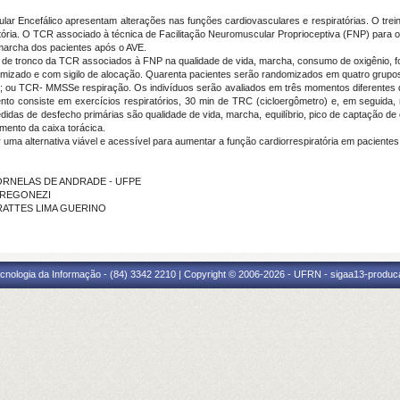
ular Encefálico apresentam alterações nas funções cardiovasculares e respiratórias. O trei
atória. O TCR associado à técnica de Facilitação Neuromuscular Proprioceptiva (FNP) para 
 marcha dos pacientes após o AVE.
s e de tronco da TCR associados à FNP na qualidade de vida, marcha, consumo de oxigênio, f
domizado e com sigilo de alocação. Quarenta pacientes serão randomizados em quatro grup
ou TCR- MMSSe respiração. Os indivíduos serão avaliados em três momentos diferentes do
nto consiste em exercícios respiratórios, 30 min de TRC (cicloergômetro) e, em seguida, re
das de desfecho primárias são qualidade de vida, marcha, equilíbrio, pico de captação de ox
ento da caixa torácica.
a alternativa viável e acessível para aumentar a função cardiorrespiratória em paciente
A DORNELAS DE ANDRADE - UFPE
 FREGONEZI
A RATTES LIMA GUERINO
cnologia da Informação - (84) 3342 2210 | Copyright © 2006-2026 - UFRN - sigaa13-produca