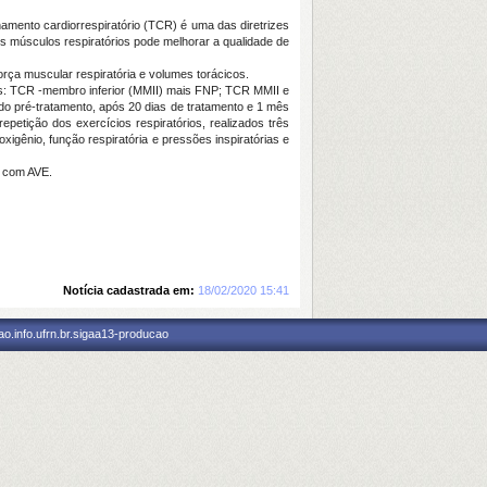
namento cardiorrespiratório (TCR) é uma das diretrizes
os músculos respiratórios pode melhorar a qualidade de
orça muscular respiratória e volumes torácicos.
os: TCR -membro inferior (MMII) mais FNP; TCR MMII e
 pré-tratamento, após 20 dias de tratamento e 1 mês
petição dos exercícios respiratórios, realizados três
igênio, função respiratória e pressões inspiratórias e
s com AVE.
Notícia cadastrada em:
18/02/2020 15:41
o.info.ufrn.br.sigaa13-producao