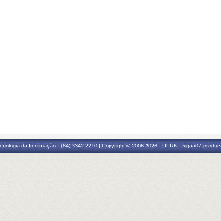
cnologia da Informação - (84) 3342 2210 | Copyright © 2006-2026 - UFRN - sigaa07-produca