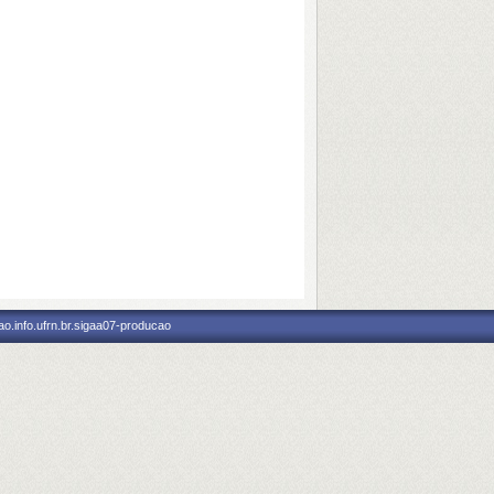
o.info.ufrn.br.sigaa07-producao