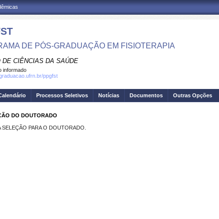
adêmicas
ST
AMA DE PÓS-GRADUAÇÃO EM FISIOTERAPIA
 DE CIÊNCIAS DA SAÚDE
 informado
sgraduacao.ufrn.br/ppgfst
Calendário
Processos Seletivos
Notícias
Documentos
Outras Opções
EÇÃO DO DOUTORADO
A SELEÇÃO PARA O DOUTORADO.