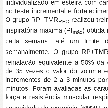
individualizado em esteira com c
no teste incremental e fortalecime
O grupo RP+TMR
realizou tre
RFC
inspiratória maxima (PI
) obtida
máx
cada semana, até um limite
semanalmente. O grupo RP+TM
reinalação equivalente a 50% da c
de 35 vezes o valor do volume ex
incrementos de 2 a 3 minutos por
minutos. Foram avaliadas as carac
força e resistência muscular respir
capacidade de exercício (6MWT e 