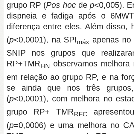
grupo RP (
Pos hoc
de
p
<0,005). E
dispneia e fadiga após o 6MWT
diferença entre eles. Além disso,
(
p
<0,0001), na SPI
apenas no
máx
SNIP nos grupos que realiz
RP+TMR
observamos melhora
HN
em relação ao grupo RP, e na for
se ainda que nos três grupos,
(
p
˂0,0001), com melhora no est
grupo RP+ TMR
apresentou
RFC
(
p
=0,0006) e uma melhora no CA