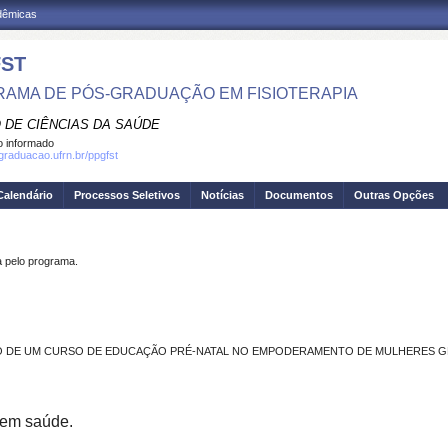
adêmicas
ST
AMA DE PÓS-GRADUAÇÃO EM FISIOTERAPIA
 DE CIÊNCIAS DA SAÚDE
 informado
sgraduacao.ufrn.br/ppgfst
Calendário
Processos Seletivos
Notícias
Documentos
Outras Opções
pelo programa.
O DE UM CURSO DE EDUCAÇÃO PRÉ-NATAL NO EMPODERAMENTO DE MULHERES G
 em saúde.