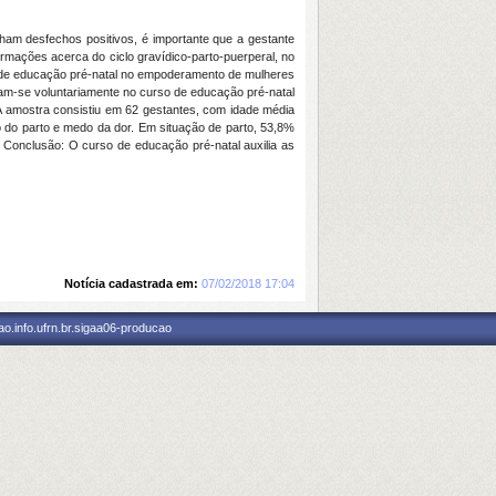
ham desfechos positivos, é importante que a gestante
rmações acerca do ciclo gravídico-parto-puerperal, no
de educação pré-
natal
no empoderamento de mulheres
eram-se voluntariamente no curso de educação pré-
natal
A amostra consistiu em 62 gestantes, com idade média
 do parto e medo da dor. Em situação de parto, 53,8%
o. Conclusão: O curso de educação pré-
natal
auxilia as
Notícia cadastrada em:
07/02/2018 17:04
o.info.ufrn.br.sigaa06-producao