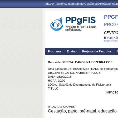
SIGAA - Sistema Integrado de Gestão de Atividades Ac
PPGF
PROGR
CENTRO
E-mail:
Não
https://po
Programa
Ensino
Projetos de Pesquisa
Banca de DEFESA: CAROLINA BEZERRA COE
Uma banca de DEFESA de MESTRADO foi cadastrada 
DISCENTE : CAROLINA BEZERRA COE
DATA : 23/02/2018
HORA: 10:00
LOCAL: Sala 01 do Departamento de Fisioterapia
TÍTULO:
IMPACT
PALAVRAS-CHAVES:
Gestação, parto, pré-
natal
, educação