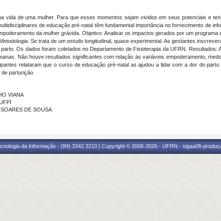
 na vida de uma mulher. Para que esses momentos sejam vividos em seus potenciais e ten
tidisciplinares de educação pré-
natal
têm fundamental importância no fornecimento de info
empoderamento da mulher grávida. Objetivo:
Analisar os impactos gerados por um programa 
Metodologia: Se trata de um estudo longitudinal, quase-experimental. As gestantes inscrev
o parto. Os dados foram coletados no Departamento de Fisioterapia da UFRN. Resultados: 
semanas. Não houve resultados significantes com relação às variáveis empoderamento, medo
ipantes relataram que o curso de educação pré-
natal
as ajudou a lidar com a dor do part
 de parturição.
LHO VIANA
 UFPI
CIA SOARES DE SOUSA
cnologia da Informação - (84) 3342 2210 | Copyright © 2006-2026 - UFRN - sigaa06-produca