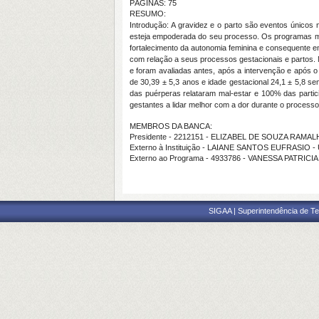
PÁGINAS: 75
RESUMO:
Introdução:
A gravidez e o parto são eventos únicos
esteja empoderada do seu processo. Os programas mul
fortalecimento da autonomia feminina e consequente 
com relação a seus processos gestacionais e partos.
e foram avaliadas antes, após a intervenção e após 
de
30,39 ± 5,3 anos e idade gestacional 24,1 ± 5,8 
das puérperas relataram mal-estar e 100% das partic
gestantes a lidar melhor com a dor durante o processo
MEMBROS DA BANCA:
Presidente - 2212151 - ELIZABEL DE SOUZA RAMA
Externo à Instituição - LAIANE SANTOS EUFRASIO -
Externo ao Programa - 4933786 - VANESSA PATRI
SIGAA | Superintendência de Te