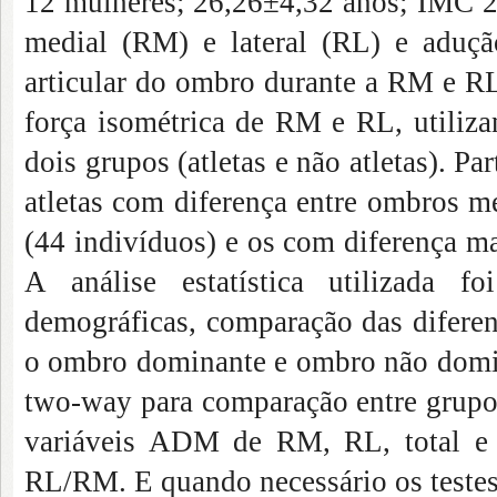
12 mulheres; 26,26±4,32 anos; IMC 2
medial (RM) e lateral (RL) e aduç
articular do ombro durante a RM e RL
força isométrica de RM e RL, utili
dois grupos (atletas e não atletas). 
atletas com diferença entre ombros 
(44 indivíduos) e os com diferença m
A análise estatística utilizada
demográficas, comparação das difere
o ombro dominante e ombro não dom
two-way para comparação entre gru
variáveis ADM de RM, RL, total e
RL/RM. E quando necessário os testes