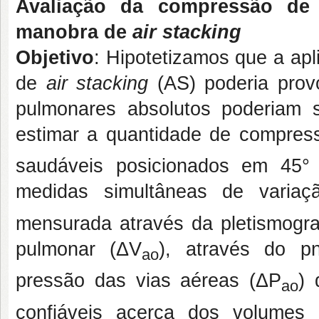
Avaliação da compressão de
manobra de
air stacking
Objetivo
: Hipotetizamos que a apl
de
air stacking
(AS) poderia pro
pulmonares absolutos poderiam s
estimar a quantidade de compres
saudáveis posicionados em 45° 
medidas simultâneas de varia
mensurada através da pletismograf
pulmonar (ΔV
), através do p
ao
pressão das vias aéreas (ΔP
) 
ao
confiáveis acerca dos volumes