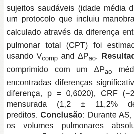
sujeitos saudáveis (idade média 
um protocolo que incluiu manobra
calculado através da diferença en
pulmonar total (CPT) foi estima
usando V
and ΔP
.
Resulta
comp
ao
comprimido com um ΔP
médi
ao
encontradas diferenças significa
diferença, p = 0,6020), CRF (−
mensurada (1,2 ± 11,2% de
preditos.
Conclusão
: Durante AS,
os volumes pulmonares absol