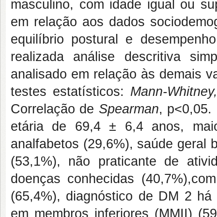
masculino, com idade igual ou su
em relação aos dados sociodemográ
equilíbrio postural e desempen
realizada análise descritiva s
analisado em relação às demais va
testes estatísticos:
Mann-Whitney, 
Correlação de
Spearman
, p<0,05.
etária de 69,4 ± 6,4 anos, maio
analfabetos (29,6%), saúde geral 
(53,1%), não praticante de ativi
doenças conhecidas (40,7%),com
(65,4%), diagnóstico de DM 2 há
em membros inferiores (MMII) (59