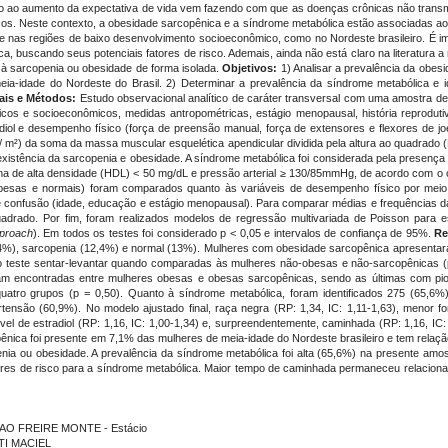
o ao aumento da expectativa de vida vem fazendo com que as doenças crônicas não transmi
os. Neste contexto, a obesidade sarcopênica e a síndrome metabólica estão associadas ao m
e nas regiões de baixo desenvolvimento socioeconômico, como no Nordeste brasileiro. É im
ca, buscando seus potenciais fatores de risco. Ademais, ainda não está claro na literatur
 à sarcopenia ou obesidade de forma isolada.
Objetivos:
1) Analisar a prevalência da obes
a-idade do Nordeste do Brasil. 2) Determinar a prevalência da síndrome metabólica e i
iais e Métodos:
Estudo observacional analítico de caráter transversal com uma amostra de
 e socioeconômicos, medidas antropométricas, estágio menopausal, história reprodutiva, 
iol e desempenho físico (força de preensão manual, força de extensores e flexores de joe
 / m²) da soma da massa muscular esquelética apendicular dividida pela altura ao quadrado (
xistência da sarcopenia e obesidade. A síndrome metabólica foi considerada pela presença d
teína de alta densidade (HDL) < 50 mg/dL e pressão arterial ≥ 130/85mmHg, de acordo com o 
besas e normais) foram comparados quanto às variáveis de desempenho físico por meio
s de confusão (idade, educação e estágio menopausal). Para comparar médias e frequências 
uadrado. Por fim, foram realizados modelos de regressão multivariada de Poisson para es
pproach
). Em todos os testes foi considerado p < 0,05 e intervalos de confiança de 95%.
Re
4%), sarcopenia (12,4%) e normal (13%). Mulheres com obesidade sarcopênica apresentar
no teste sentar-levantar quando comparadas às mulheres não-obesas e não-sarcopênicas (p 
foram encontradas entre mulheres obesas e obesas sarcopênicas, sendo as últimas com p
quatro grupos (p = 0,50). Quanto à síndrome metabólica, foram identificados 275 (65,6
ensão (60,9%). No modelo ajustado final, raça negra (RP: 1,34, IC: 1,11-1,63), menor for
nível de estradiol (RP: 1,16, IC: 1,00-1,34) e, surpreendentemente, caminhada (RP: 1,16, IC
nica foi presente em 7,1% das mulheres de meia-idade do Nordeste brasileiro e tem relaç
ia ou obesidade. A prevalência da síndrome metabólica foi alta (65,6%) na presente amos
atores de risco para a síndrome metabólica. Maior tempo de caminhada permaneceu relacionad
CAO FREIRE MONTE - Estácio
TI MACIEL