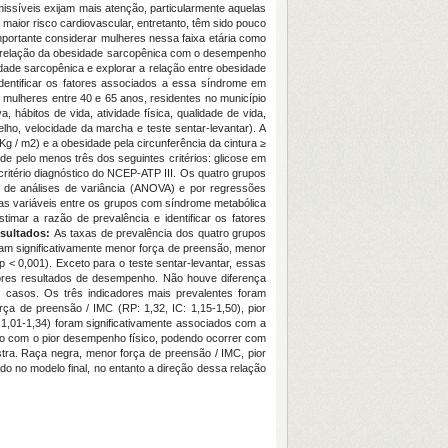
ssíveis exijam mais atenção, particularmente aquelas
aior risco cardiovascular, entretanto, têm sido pouco
portante considerar mulheres nessa faixa etária como
a a relação da obesidade sarcopênica com o desempenho
idade sarcopênica e explorar a relação entre obesidade
dentificar os fatores associados a essa síndrome em
 mulheres entre 40 e 65 anos, residentes no município
hábitos de vida, atividade física, qualidade de vida,
lho, velocidade da marcha e teste sentar-levantar). A
Kg / m2) e a obesidade pela circunferência da cintura ≥
e pelo menos três dos seguintes critérios: glicose em
critério diagnóstico do NCEP-ATP III. Os quatro grupos
 de análises de variância (ANOVA) e por regressões
das variáveis entre os grupos com síndrome metabólica
timar a razão de prevalência e identificar os fatores
sultados:
As taxas de prevalência dos quatro grupos
am significativamente menor força de preensão, menor
< 0,001). Exceto para o teste sentar-levantar, essas
iores resultados de desempenho. Não houve diferença
%) casos. Os três indicadores mais prevalentes foram
ça de preensão / IMC (RP: 1,32, IC: 1,15-1,50), pior
: 1,01-1,34) foram significativamente associados com a
ão com o pior desempenho físico, podendo ocorrer com
tra. Raça negra, menor força de preensão / IMC, pior
o no modelo final, no entanto a direção dessa relação