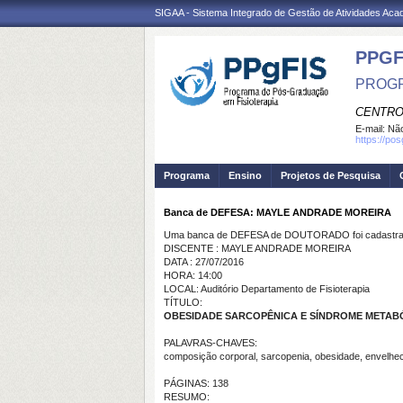
SIGAA - Sistema Integrado de Gestão de Atividades Ac
PPGF
PROGR
CENTRO
E-mail:
Não
https://po
Programa
Ensino
Projetos de Pesquisa
Banca de DEFESA: MAYLE ANDRADE MOREIRA
Uma banca de DEFESA de DOUTORADO foi cadastrad
DISCENTE : MAYLE ANDRADE MOREIRA
DATA : 27/07/2016
HORA: 14:00
LOCAL: Auditório Departamento de Fisioterapia
TÍTULO:
OBESIDADE SARCOPÊNICA E SÍNDROME METABÓ
PALAVRAS-CHAVES:
composição corporal, sarcopenia, obesidade, envelhe
PÁGINAS: 138
RESUMO: