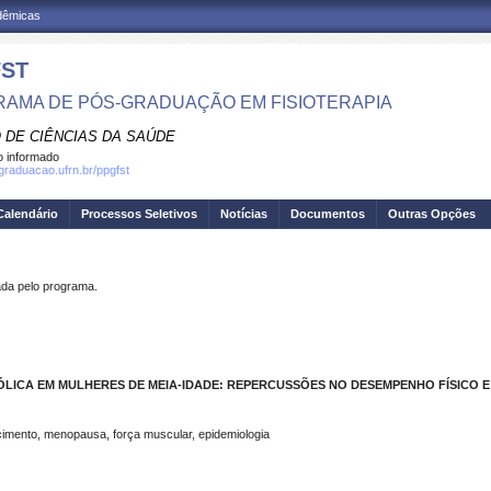
adêmicas
ST
AMA DE PÓS-GRADUAÇÃO EM FISIOTERAPIA
 DE CIÊNCIAS DA SAÚDE
 informado
sgraduacao.ufrn.br/ppgfst
Calendário
Processos Seletivos
Notícias
Documentos
Outras Opções
a pelo programa.
LICA EM MULHERES DE MEIA-IDADE: REPERCUSSÕES NO DESEMPENHO FÍSICO E
cimento, menopausa, força muscular, epidemiologia