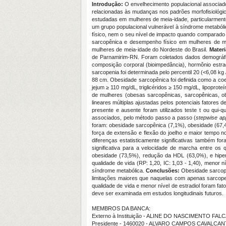
Introdução:
O envelhecimento populacional associad
relacionadas às mudanças nos padrões morfofisiológic
estudadas em mulheres de meia-idade, particularment
um grupo populacional vulnerável à síndrome metabóli
físico, nem o seu nível de impacto quando comparado
sarcopênica e desempenho físico em mulheres de mei
mulheres de meia-idade do Nordeste do Brasil.
Mater
de Parnamirim-RN. Foram coletados dados demográficos
composição corporal (bioimpedância), hormônio estrad
sarcopenia foi determinada pelo percentil 20 (<6,08 kg
88 cm. Obesidade sarcopênica foi definida como a coe
jejum ≥ 110 mg/dL, triglicéridos ≥ 150 mg/dL, lipopro
de mulheres (obesas sarcopênicas, sarcopênicas, o
lineares múltiplas ajustadas pelos potenciais fatore
presente e ausente foram utilizados teste t ou qui-q
associados, pelo método passo a passo (
stepwise a
foram: obesidade sarcopênica (7,1%), obesidade (67,
força de extensão e flexão do joelho e maior tempo 
diferenças estatisticamente significativas também 
significativa para a velocidade de marcha entre os 
obesidade (73,5%), redução da HDL (63,0%), e hipert
qualidade de vida (RP: 1,20, IC: 1,03 - 1,40), menor 
síndrome metabólica.
Conclusões:
Obesidade sarcopê
limitações maiores que naquelas com apenas sarcopen
qualidade de vida e menor nível de estradiol foram f
deve ser examinada em estudos longitudinais futuros.
MEMBROS DA BANCA:
Externo à Instituição - ALINE DO NASCIMENTO FAL
Presidente - 1460020 - ALVARO CAMPOS CAVALCAN