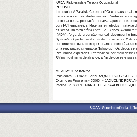
ÁREA: Fisioterapia e Terapia Ocupacional
RESUMO:
Introdução: A Paralisia Cerebral (PC) é a causa mais
participação em atividades sociais. Dentre as aborda
funcional dessa população, todavia, apenas dois estu
com PC hemiparética. Materiais e métodos: Trata-se 
os sexos, na faixa etária entre 6 e 13 anos. A caract
(ADM), força de preensão manual, desempenho funcion
System®. O protocolo do estudo consistirá de 2 dias d
que ordem de cada treino por criança ocorrerá aleato
uma reavaliação cinemática (follow-up). Os dados serã
Resultados esperados: Pretende-se por meio deste estu
RV no movimento de alcance, a fim de que este possa
MEMBROS DA BANCA:
Presidente - 2179208 - ANA RAQUEL RODRIGUES 
Externo ao Programa - 350634 - JAQUELINE FER
Interno - 2786809 - MARIA THEREZA ALBUQUERQ
SIGAA | Superintendência de Te