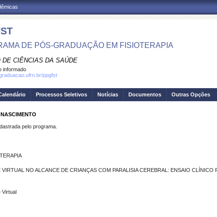
adêmicas
ST
AMA DE PÓS-GRADUAÇÃO EM FISIOTERAPIA
 DE CIÊNCIAS DA SAÚDE
 informado
sgraduacao.ufrn.br/ppgfst
Calendário
Processos Seletivos
Notícias
Documentos
Outras Opções
O NASCIMENTO
strada pelo programa.
TERAPIA
E VIRTUAL NO ALCANCE DE CRIANÇAS COM PARALISIA CEREBRAL: ENSAIO CLÍNI
 Virtual