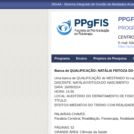
SIGAA - Sistema Integrado de Gestão de Atividades Ac
PPGF
PROGR
CENTRO
E-mail:
Não
https://po
Programa
Ensino
Projetos de Pesquisa
Banca de QUALIFICAÇÃO: NATÁLIA FEITOZA D
Uma banca de QUALIFICAÇÃO de MESTRADO foi cada
DISCENTE: NATÁLIA FEITOZA DO NASCIMENTO
DATA: 16/09/2014
HORA: 14:30
LOCAL: AUDITÓRIO DO DEPARTAMENTO DE FISIO
TÍTULO:
EFEITOS IMEDIATOS DO TREINO COM REALIDAD
PALAVRAS-CHAVES:
Paralisia Cerebral, Reabilitação, Fisioterapia, Realidade
PÁGINAS: 52
GRANDE ÁREA: Ciências da Saúde