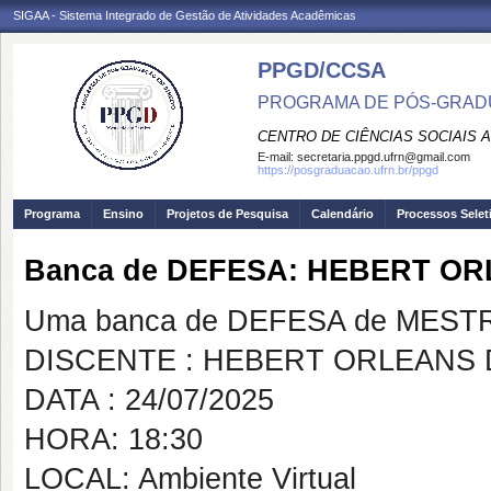
SIGAA - Sistema Integrado de Gestão de Atividades Acadêmicas
PPGD/CCSA
PROGRAMA DE PÓS-GRADU
CENTRO DE CIÊNCIAS SOCIAIS 
E-mail:
secretaria.ppgd.ufrn@gmail.com
https://posgraduacao.ufrn.br/ppgd
Programa
Ensino
Projetos de Pesquisa
Calendário
Processos Selet
Banca de DEFESA: HEBERT O
Uma banca de DEFESA de MESTRAD
DISCENTE : HEBERT ORLEANS
DATA : 24/07/2025
HORA: 18:30
LOCAL: Ambiente Virtual