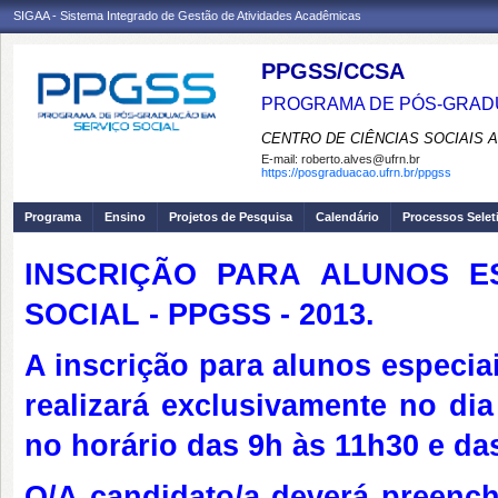
SIGAA - Sistema Integrado de Gestão de Atividades Acadêmicas
PPGSS/CCSA
PROGRAMA DE PÓS-GRADU
CENTRO DE CIÊNCIAS SOCIAIS 
E-mail:
roberto.alves@ufrn.br
https://posgraduacao.ufrn.br/ppgss
Programa
Ensino
Projetos de Pesquisa
Calendário
Processos Selet
INSCRIÇÃO PARA ALUNOS E
SOCIAL - PPGSS - 2013.
A inscrição para alunos especia
realizará exclusivamente no di
no horário das 9h às 11h30 e da
O/A candidato/a deverá preench