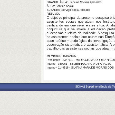
GRANDE ÁREA: Ciências Sociais Aplicadas
ÁREA: Serviço Social
SUBÁREA: Serviço Social Aplicado
RESUMO:
O objetivo principal da presente pesquisa é id
assistentes sociais que atuam nos Institu
verificando em que nível ela se situa. Anal
conjuntura que se insere a educação profiss
sucessivas e leitura da realidade. A pesquis
as assistentes sociais que atuam nas Direçõe
base teórico-metodológica da investigação 
observação sistemática e assistemática. A pe
trabalho das assistentes sociais que atuam 
MEMBROS DA BANCA:
Presidente - 6347119 - MARIA CELIA CORREIA NIC
Interno - 350261 - SEVERINA GARCIA DE ARAUJO
Interno - 1149518 - SILVANA MARA DE MORAIS DO
SIGAA | Superintendência de Te