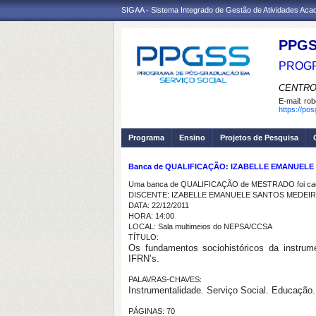
SIGAA - Sistema Integrado de Gestão de Atividades Ac
PPGS
PROGR
CENTRO
E-mail:
rob
https://po
Programa
Ensino
Projetos de Pesquisa
Banca de QUALIFICAÇÃO: IZABELLE EMANUEL
Uma banca de QUALIFICAÇÃO de MESTRADO foi cada
DISCENTE: IZABELLE EMANUELE SANTOS MEDEI
DATA: 22/12/2011
HORA: 14:00
LOCAL: Sala multimeios do NEPSA/CCSA
TÍTULO:
Os fundamentos sociohistóricos da instrume
IFRN’s.
PALAVRAS-CHAVES:
Instrumentalidade. Serviço Social. Educação.
PÁGINAS: 70