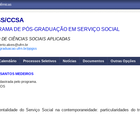
adêmicas
S/CCSA
AMA DE PÓS-GRADUAÇÃO EM SERVIÇO SOCIAL
 DE CIÊNCIAS SOCIAIS APLICADAS
erto.alves@ufrn.br
sgraduacao.ufrn.br/ppgss
Calendário
Processos Seletivos
Notícias
Documentos
Outras Opções
E SANTOS MEDEIROS
strada pelo programa.
ROS
ntalidade
do Serviço Social na contemporaneidade: particularidades do tra