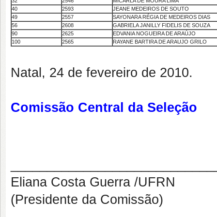
32
2546
MICARLA DE MOURA LIMA
40
2593
JEANE MEDEIROS DE SOUTO
49
2557
SAYONARA RÉGIA DE MEDEIROS DIAS
56
2608
GABRIELA JANILLY FIDELIS DE SOUZA
90
2625
EDVANIA NOGUEIRA DE ARAÚJO
100
2565
RAYANE BARTIRA DE ARAUJO GRILO
Natal, 24 de fevereiro de 2010.
Comissão Central da Seleção
____________________________
Eliana Costa Guerra /UFRN
(Presidente da Comissão)