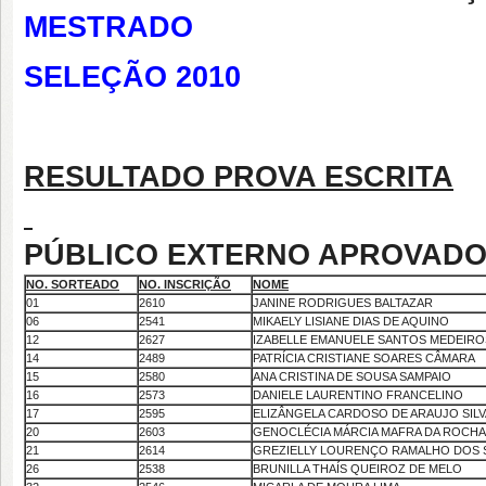
MESTRADO
SELEÇÃO 2010
RESULTADO PROVA ESCRITA
PÚBLICO EXTERNO APROVAD
NO. SORTEADO
NO. INSCRIÇÃO
NOME
01
2610
JANINE RODRIGUES BALTAZAR
06
2541
MIKAELY LISIANE DIAS DE AQUINO
12
2627
IZABELLE EMANUELE SANTOS MEDEIRO
14
2489
PATRÍCIA CRISTIANE SOARES CÂMARA
15
2580
ANA CRISTINA DE SOUSA SAMPAIO
16
2573
DANIELE LAURENTINO FRANCELINO
17
2595
ELIZÂNGELA CARDOSO DE ARAUJO SILV
20
2603
GENOCLÉCIA MÁRCIA MAFRA DA ROCHA
21
2614
GREZIELLY LOURENÇO RAMALHO DOS
26
2538
BRUNILLA THAÍS QUEIROZ DE MELO