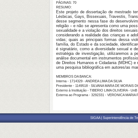
PÁGINAS: 70
RESUMO:
Este projeto de dissertação de mestrado t
Lésbicas, Gays, Bissexuais, Travestis, Tran
desse segmento nessa fase do desenvolvim
religião – e não se apresenta como uma
poss
sexualidade e a violação dos direitos sexuais
considerando a realidade
das crianças e ado
vidas; quais as principais formas dessa vio
família,
do Estado e da sociedade, identifica
é signatário, como a diversidade sexual e d
estratégia de investigação, utilizaremos a
análise documental em instrumentos
profiss
de Direitos Humanos e Cidadania (MDHC) e r
uma pesquisa bibliográfica em autores/as mar
MEMBROS DA BANCA:
Interna - 1714329 - ANDREA LIMA DA SILVA
Presidente - 1149518 - SILVANA MARA DE MORAIS
Externo à Instituição - TIBERIO LIMA OLIVEIRA - UnB
Externa ao Programa - 3292331 - VERONICA MARIA F
SIGAA | Superintendência de Te