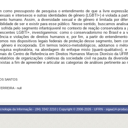
em como pressuposto de pesquisa o entendimento de que a livre
expressão
sexuais e
intersexos e outras identidades de gênero (LGBTI+) é violada a par
ento humano. Assim, a diversidade sexual e de gênero
é limitada por dife
ibilidade de ser e existir para esse público. Nesse sentido, buscamos analisar
 sofrida pelo segmento infantojuvenil no
contexto de reação conservadora a p
lescentes LGBTI+, investigaremos: como o conservadorismo no Brasil e a v
lência e violações de
direitos humanos e, por fim, a partir do entendiment
remos nos dispositivos legais federais de proteção desse segmento,
bem com
e gênero
é incorporada. Em termos teórico-metodológicos, adotamos o métod
 pesquisa exploratória, na abordagem do enfoque misto
(quanti-qualitativo),
ionais do Centro de Referência em Direitos Humanos Marcos Dionísio da UF
elatórios de
organizações coletivas da sociedade civil na pauta da diversid
xistas a fim de apreender e articular as
categorias de análises pertinente ao 
 DOS SANTOS
ERREIRA - null
cnologia da Informação - (84) 3342 2210 | Copyright © 2006-2026 - UFRN - sigaa14-produca