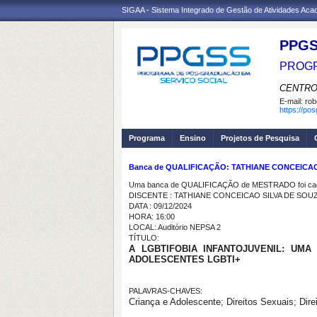
SIGAA - Sistema Integrado de Gestão de Atividades Ac
PPGS
PROGR
CENTRO
E-mail:
rob
https://po
Programa
Ensino
Projetos de Pesquisa
Banca de QUALIFICAÇÃO: TATHIANE CONCEICAO
Uma banca de QUALIFICAÇÃO de MESTRADO foi cada
DISCENTE : TATHIANE CONCEICAO SILVA DE SOU
DATA : 09/12/2024
HORA: 16:00
LOCAL: Auditório NEPSA 2
TÍTULO:
A LGBTIFOBIA INFANTOJUVENIL: UM
ADOLESCENTES LGBTI+
PALAVRAS-CHAVES:
Criança e Adolescente; Direitos Sexuais; Di