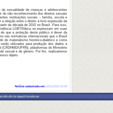
 da sexualidade de crianças e adolescentes
tir do não reconhecimento dos direitos
sexuais
rentes instituições sociais – família, escola e
 a relação entre o direito
à livre expressão da
artir da década de 2010 no Brasil. Para isso,
iolência
LGBTIfóbica se expressam em suas
o de que a proteção deste público é dever da
o nas normativas internacionais que o Brasil
o do materialismo histórico-dialético
e como
 e serão utilizados para produção dos dados a
RN
(CRDHMD/UFRN), plataformas do Ministério
ade sexual e de gênero. Por fim,
realizaremos
nosso objeto.
Notícia cadastrada em:
26/11/2024 16:08
o.info.ufrn.br.sigaa14-producao