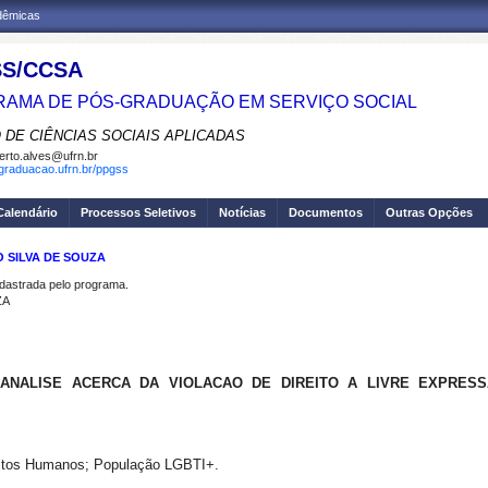
adêmicas
S/CCSA
AMA DE PÓS-GRADUAÇÃO EM SERVIÇO SOCIAL
 DE CIÊNCIAS SOCIAIS APLICADAS
erto.alves@ufrn.br
sgraduacao.ufrn.br/ppgss
Calendário
Processos Seletivos
Notícias
Documentos
Outras Opções
 SILVA DE SOUZA
strada pelo programa.
ZA
A ANALISE ACERCA DA VIOLACAO DE DIREITO A LIVRE EXPRES
reitos Humanos; População LGBTI+.