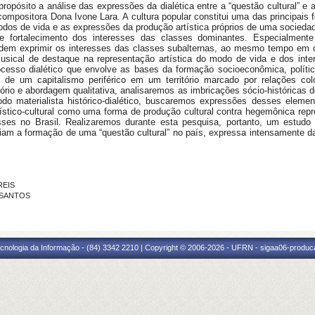
ropósito a análise das expressões da dialética entre a “questão cultural” e 
compositora Dona Ivone Lara. A cultura popular constitui uma das principais f
modos de vida e as expressões da produção artística próprios de uma socieda
o e fortalecimento dos interesses das classes dominantes. Especialmen
podem exprimir os interesses das classes subalternas, ao mesmo tempo e
sical de destaque na representação artística do modo de vida e dos inte
esso dialético que envolve as bases da formação socioeconômica, política
s de um capitalismo periférico em um território marcado por relações c
tório e abordagem qualitativa, analisaremos as imbricações sócio-históricas
étodo materialista histórico-dialético, buscaremos expressões desses eleme
rtístico-cultural como uma forma de produção cultural contra hegemônica re
lasses no Brasil. Realizaremos durante esta pesquisa, portanto, um estu
nciam a formação de uma “questão cultural” no país, expressa intensamente 
REIS
S SANTOS
cnologia da Informação - (84) 3342 2210 | Copyright © 2006-2026 - UFRN - sigaa06-produca