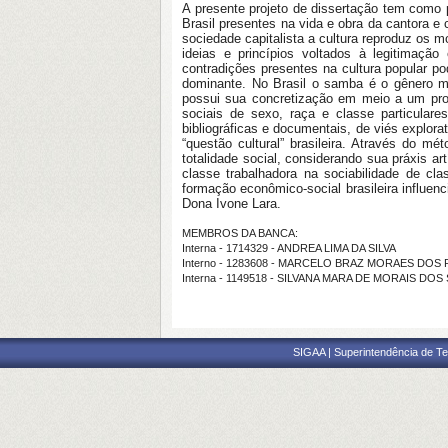
A presente projeto de dissertação tem como p
Brasil presentes na vida e obra da cantora e 
sociedade capitalista a cultura reproduz os 
ideias e princípios voltados à legitimaçã
contradições presentes na cultura popular 
dominante. No Brasil o samba é o gênero mu
possui sua concretização em meio a um proc
sociais de sexo, raça e classe particulare
bibliográficas e documentais, de viés explora
“questão cultural” brasileira. Através do m
totalidade social, considerando sua práxis a
classe trabalhadora na sociabilidade de c
formação econômico-social brasileira influe
Dona Ivone Lara.
MEMBROS DA BANCA:
Interna - 1714329 - ANDREA LIMA DA SILVA
Interno - 1283608 - MARCELO BRAZ MORAES DOS 
Interna - 1149518 - SILVANA MARA DE MORAIS DO
SIGAA | Superintendência de Te