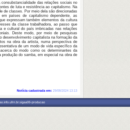
a consubstancialidade das relações sociais no
ontes de luta e resistência ao capitalismo. Na
de de classes. Por meio dela são direcionadas
te em países de capitalismo dependente, as
m que expressam também elementos da cultura
resses da classe trabalhadora, ao passo que
 e cultural do país imbricadas nas relações
oloniais. Deste modo, por meio de pesquisas
 do desenvolvimento capitalista na formação da
ntos na obra da artista, numa perspectiva de
presentativa de um modo de vida específico da
do acerca do modo como os determinantes da
da produção do samba, em especial na obra de
Notícia cadastrada em:
29/08/2024 13:13
o.info.ufrn.br.sigaa06-producao