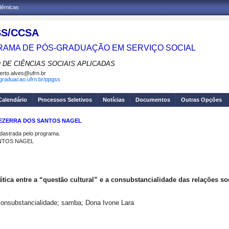
adêmicas
S/CCSA
AMA DE PÓS-GRADUAÇÃO EM SERVIÇO SOCIAL
 DE CIÊNCIAS SOCIAIS APLICADAS
erto.alves@ufrn.br
sgraduacao.ufrn.br/ppgss
Calendário
Processos Seletivos
Notícias
Documentos
Outras Opções
 BEZERRA DOS SANTOS NAGEL
strada pelo programa.
ANTOS NAGEL
lética entre a “questão cultural” e a consubstancialidade das relações so
; consubstancialidade; samba; Dona Ivone Lara