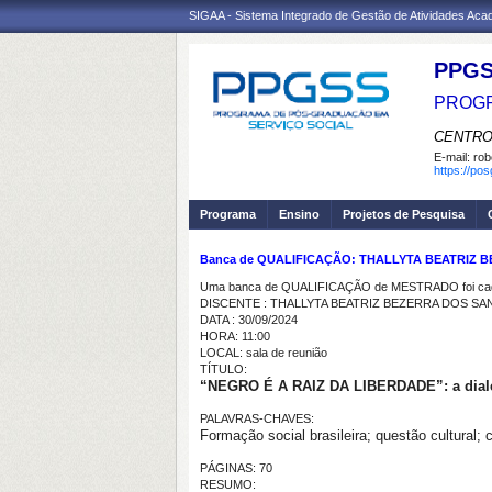
SIGAA - Sistema Integrado de Gestão de Atividades Ac
PPGS
PROGR
CENTRO
E-mail:
rob
https://po
Programa
Ensino
Projetos de Pesquisa
Banca de QUALIFICAÇÃO: THALLYTA BEATRIZ
Uma banca de QUALIFICAÇÃO de MESTRADO foi cada
DISCENTE : THALLYTA BEATRIZ BEZERRA DOS S
DATA : 30/09/2024
HORA: 11:00
LOCAL: sala de reunião
TÍTULO:
“NEGRO É A RAIZ DA LIBERDADE”:
a dia
PALAVRAS-CHAVES:
Formação social brasileira; questão cultural
PÁGINAS: 70
RESUMO: