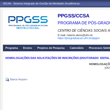
SIGAA - Sistema Integrado de Gestão de Atividades Acadêmicas
PPGSS/CCSA
PROGRAMA DE PÓS-GRADU
CENTRO DE CIÊNCIAS SOCIAIS 
E-mail:
roberto.alves@ufrn.br
https://posgraduacao.ufrn.br/ppgss
Programa
Ensino
Projetos de Pesquisa
Calendário
Processos Selet
HOMOLOGAÇÕES DAS SOLICITAÇÕES DE INSCRIÇÕES (DOUTORADO  EDITAL 03
HOMOLOGAÇÕES
(DO
Baixar Arquivo