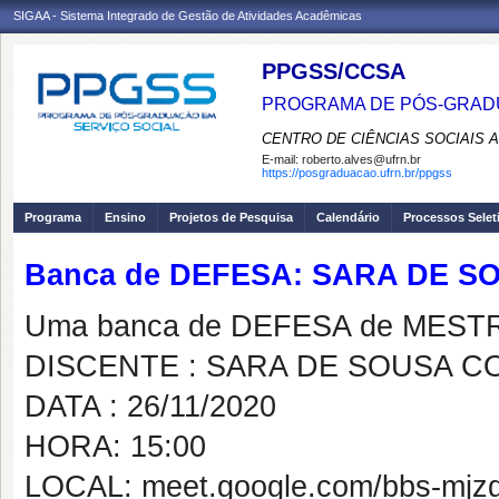
SIGAA - Sistema Integrado de Gestão de Atividades Acadêmicas
PPGSS/CCSA
PROGRAMA DE PÓS-GRADU
CENTRO DE CIÊNCIAS SOCIAIS 
E-mail:
roberto.alves@ufrn.br
https://posgraduacao.ufrn.br/ppgss
Programa
Ensino
Projetos de Pesquisa
Calendário
Processos Selet
Banca de DEFESA: SARA DE S
Uma banca de DEFESA de MESTRAD
DISCENTE : SARA DE SOUSA C
DATA : 26/11/2020
HORA: 15:00
LOCAL: meet.google.com/bbs-mjz