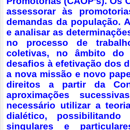
Promotorias (CAOP’s).
Os C
assessorar às promotori
demandas da população.
A 
e analisar as determinaçõe
no processo de trabal
coletivas, no âmbito d
desafios à efetivação dos d
a nova missão e novo papel
direitos a partir da Con
aproximações sucessiva
necessário utilizar a teori
dialético, possibilitand
singulares e particul