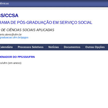
adêmicas
S/CCSA
AMA DE PÓS-GRADUAÇÃO EM SERVIÇO SOCIAL
 DE CIÊNCIAS SOCIAIS APLICADAS
erto.alves@ufrn.br
sgraduacao.ufrn.br/ppgss
Calendário
Processos Seletivos
Notícias
Documentos
Outras Opções
DENADOR DO PPGSS/UFRN
ss/ufrn (em anexo)