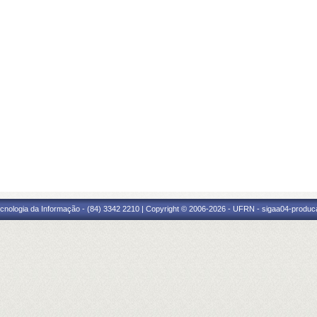
cnologia da Informação - (84) 3342 2210 | Copyright © 2006-2026 - UFRN - sigaa04-produca