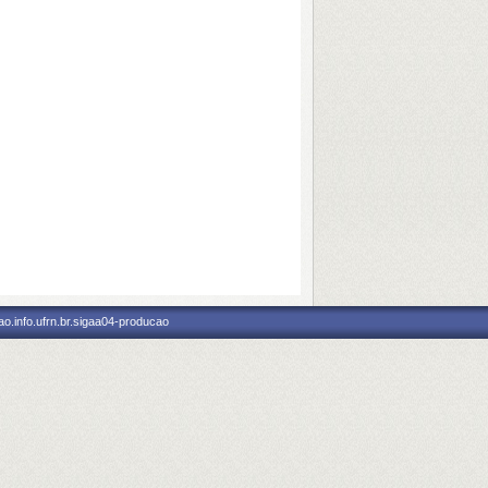
o.info.ufrn.br.sigaa04-producao