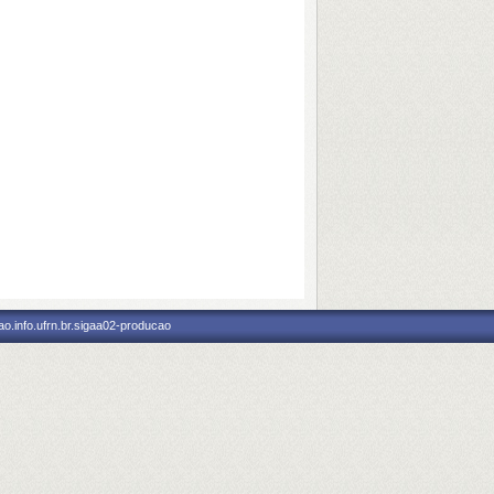
o.info.ufrn.br.sigaa02-producao