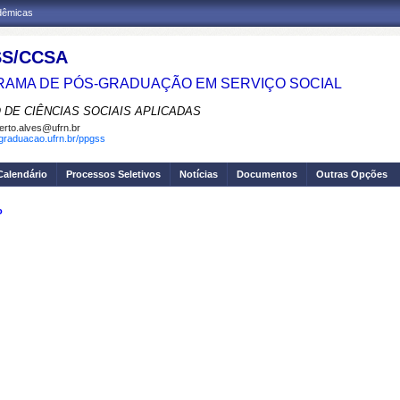
adêmicas
S/CCSA
AMA DE PÓS-GRADUAÇÃO EM SERVIÇO SOCIAL
 DE CIÊNCIAS SOCIAIS APLICADAS
erto.alves@ufrn.br
sgraduacao.ufrn.br/ppgss
Calendário
Processos Seletivos
Notícias
Documentos
Outras Opções
o