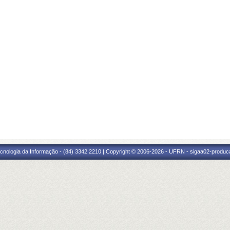
cnologia da Informação - (84) 3342 2210 | Copyright © 2006-2026 - UFRN - sigaa02-produca